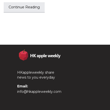
Continue Reading
HKappleweekly share
news to you everyday
Email:
info@hkappleweekly.com