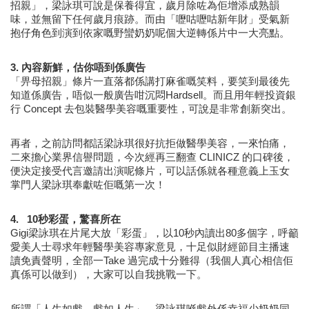
招親」，梁詠琪可說是保養得宜，歲月除咗為佢增添成熟韻
味，並無留下任何歲月痕跡。而由「嚦咕嚦咕新年財」受氣新
抱仔角色到演到依家嘅野蠻奶奶呢個大逆轉係片中一大亮點。
3.
內容新鮮，估你唔到係廣告
「畀母招親」條片一直落都係講打麻雀嘅笑料，要笑到最後先
知道係廣告，唔似一般廣告咁沉悶Hardsell。而且用年輕投資銀
行 Concept 去包裝醫學美容嘅重要性，可說是非常創新突出。
再者，之前訪問都話梁詠琪很好抗拒做醫學美容，一來怕痛，
二來擔心業界信譽問題，今次經再三翻查 CLINICZ 的口碑後，
便決定接受代言邀請出演呢條片，可以話係就各種意義上玉女
掌門人梁詠琪奉獻咗佢嘅第一次！
4.   10秒彩蛋，驚喜所在
Gigi梁詠琪在片尾大放「彩蛋」，以10秒內讀出80多個字，呼籲
愛美人士尋求年輕醫學美容專家意見，十足似財經節目主播速
讀免責聲明，全部一Take 過完成十分難得（我個人真心相信佢
真係可以做到），大家可以自我挑戰一下。