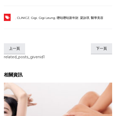
,
CLINICZ
,
Gigi
,
Gigi Leung
,
嚦咕嚦咕新年財
,
梁詠琪
,
醫學美容
上一頁
下一頁
related_posts_givenid1
相關資訊