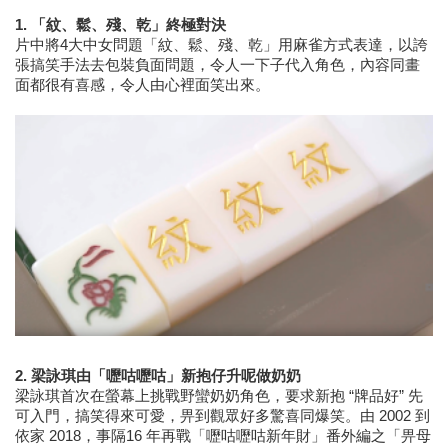
1.
「紋、鬆、殘、乾」終極對決
片中將4大中女問題「紋、鬆、殘、乾」用麻雀方式表達，以誇
張搞笑手法去包裝負面問題，令人一下子代入角色，內容同畫
面都很有喜感，令人由心裡面笑出來。
2.
梁詠琪由「嚦咕嚦咕」新抱仔升呢做奶奶
梁詠琪首次在螢幕上挑戰野蠻奶奶角色，要求新抱 “牌品好” 先
可入門，搞笑得來可愛，畀到觀眾好多驚喜同爆笑。由 2002 到
依家 2018，事隔16 年再戰「嚦咕嚦咕新年財」番外編之「畀母