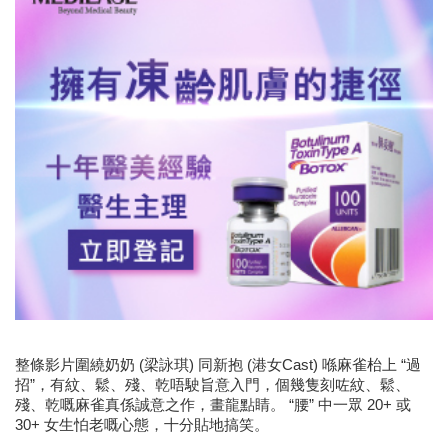
整條影片圍繞奶奶 (梁詠琪) 同新抱 (港女Cast) 喺麻雀枱上 “過
招”，有紋、鬆、殘、乾唔駛旨意入門，個幾隻刻咗紋、鬆、
殘、乾嘅麻雀真係誠意之作，畫龍點睛。 “腰” 中一眾 20+ 或
30+ 女生怕老嘅心態，十分貼地搞笑。