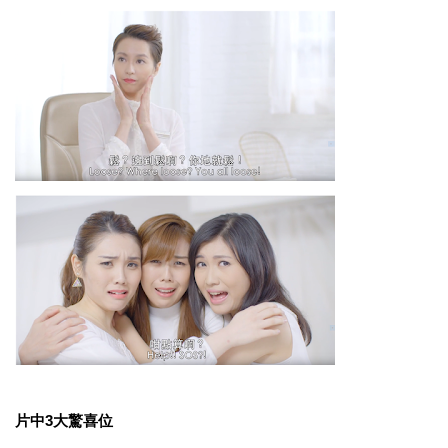
片中3大驚喜位