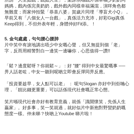
所謂「人生如戲，戲如人生」，梁詠琪喺戲外係幸福少奶奶同
媽媽，戲內係完美奶奶，戲外戲內同樣幸福滿瀉，演咩角色都
無難度；而家仲拍緊「恭喜八婆」賀歲片同埋「導盲犬小Q」，
早前又有「八個女人一台戲」，真係活力充沛，好彩Gigi真係
Keep得到，不但外表年輕，身體仲好Fit添。！
5. 金句處處，句句腰心腰肺
片中笑中有淚地講出唔少中女嘅心聲 ，但又無提到個「老」
字，反而用精警對白一邊笑一邊嚇你，心思值得一讚!!
「鬆？邊度鬆呀？你就鬆～」：好 ”腰” 得到中女最驚嘅事 ── 
畀人話老咗，中女一聽到呢啲立即會反彈同畀反應。
「投資要趁早，女人點可以老」 ： 呢句Slogan 亦好中到佢哋心
理，「靚比錢更重要」可以話係現代社會嘅正常心態。
笑片喺現代社會亦好有教育意義，就係「識開懷笑，先係人生
贏家」。好多事，笑一笑就過，就好似片中新抱對野蠻奶奶
嘅
態度一樣。仲未睇？快啲上Youtube 睇片啦！