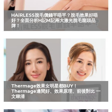
HAiRLESS脫毛價錢平唔平？脫毛效果好唔
好？全面分析H記M記兩大激光脫毛龍頭品
牌！
Thermage效果女明星都BUY！
Thermage邊間好、效果原理、前後對比 一
文睇清