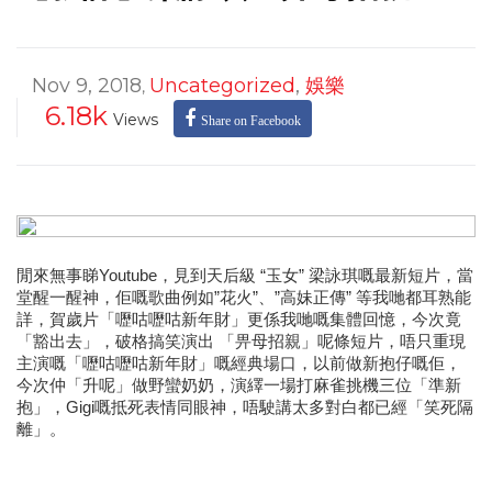
Nov 9, 2018
Uncategorized
,
娛樂
,
6.18k
Views
Share on Facebook
閒來無事睇Youtube，見到天后級 “玉女” 梁詠琪
嘅
最新短片，當
堂醒一醒神，佢
嘅
歌曲例如”花火”、”高妹正傳” 等我哋都耳熟能
詳，賀歲片「嚦咕嚦咕新年財」更係我哋
嘅
集體回憶，今次竟
「豁出去」，破格搞笑演出 「畀母招親」呢條短片，唔只重現
主演
嘅
「嚦咕嚦咕新年財」嘅經典場口，以前做新抱仔
嘅
佢，
今次仲「升呢」做野蠻奶奶，演繹一場打麻雀挑機三位「準新
抱」，Gigi嘅抵死表情同眼神，唔駛講太多對白都已經「笑死隔
離」。