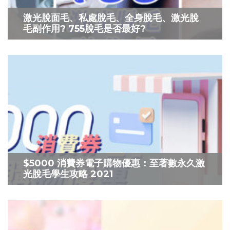
激光脫面毛、私處脫毛、全身脫毛、激光脫
毛副作用? 755脫毛是否最好?
$5000 消費券電子購物優惠：至著數永久激
光脫毛學生攻略 2021