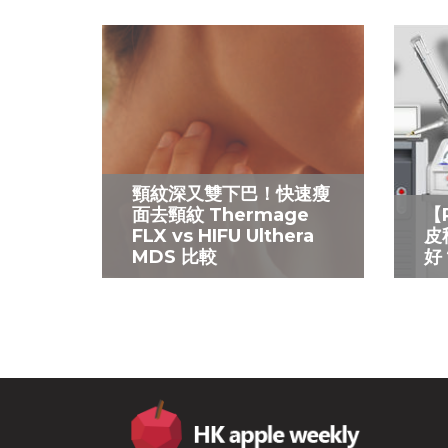
頸紋深又雙下巴！快速瘦
面去頸紋 Thermage
【
FLX vs HIFU Ulthera
皮
MDS 比較
好