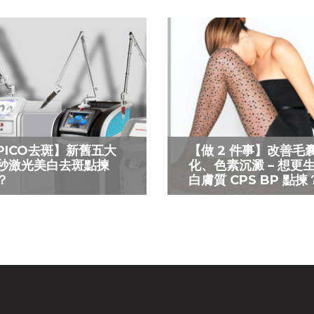
PICO去斑】新舊五大
【做 2 件事】改善毛
秒激光美白去斑點揀
化、色素沉澱 – 想更
？
白膚質 CPS BP 點揀