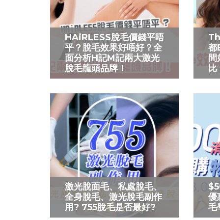
HAiRLESS脫毛價錢平唔
T
平？脫毛效果好唔好？全
都
面分析H記M記兩大激光
間
脫毛龍頭品牌！
比
激光脫面毛、私處脫毛、
$
全身脫毛、激光脫毛副作
優
用? 755脫毛是否最好?
毛