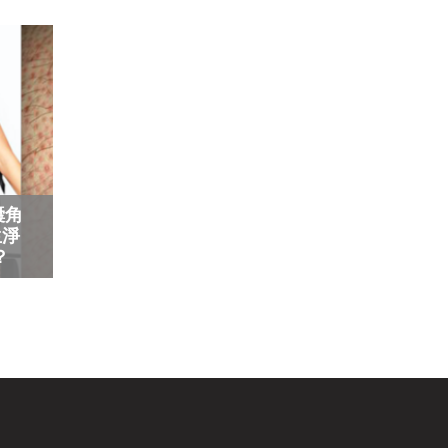
囊角
生淨
？