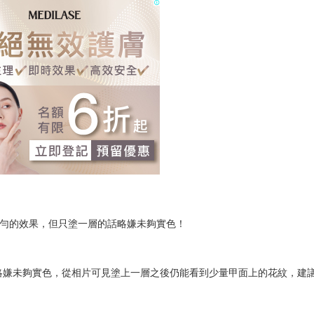
略嫌未夠實色，從相片可見塗上一層之後仍能看到少量甲面上的花紋，建