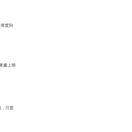
平滑度則
來畫上簡
頭，只需