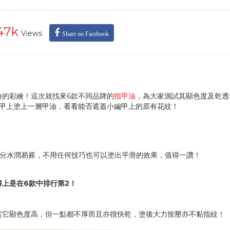
47k
Views
Share on Facebook
紛的彩繪！這次就找來6款不同品牌的
指甲油
，為大家測試其顯色度及乾透
在甲上塗上一層甲油，看看能否遮蓋小編甲上的原有花紋！
十分水潤易搽，不用任何技巧也可以塗出平滑的效果，值得一讚！
然它顯色度高，但一點都不厚而且亦很快乾，塗後大力按壓亦不黏指紋！