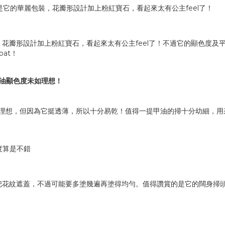
花瓣形設計加上粉紅寶石，看起來太有公主feel了！不過它的顯色度及
at！
理想，但因為它挺透薄，所以十分易乾！值得一提甲油的掃十分幼細，用
把花紋遮蓋，不過可能要多塗幾遍再塗得均勻。值得讚賞的是它的闊身掃