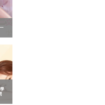
 一
醫學
間