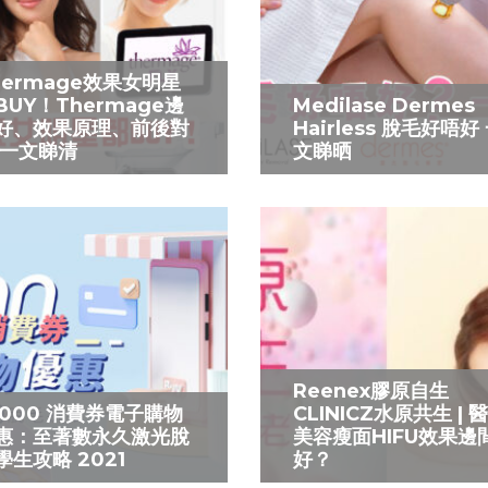
hermage效果女明星
BUY！Thermage邊
Medilase Dermes
好、效果原理、前後對
Hairless 脫毛好唔好
 一文睇清
文睇晒
Reenex膠原自生
5000 消費券電子購物
CLINICZ水原共生 | 
惠：至著數永久激光脫
美容瘦面HIFU效果邊
學生攻略 2021
好？