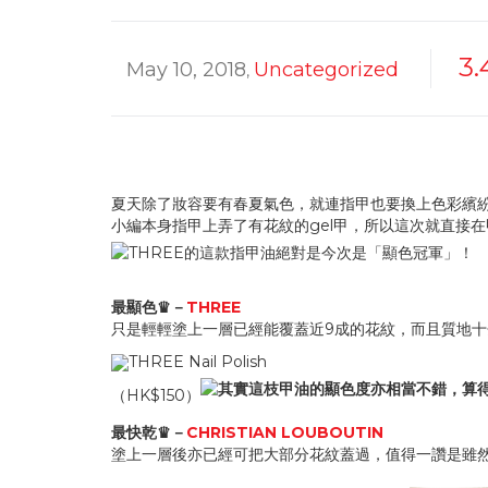
3.
May 10, 2018
Uncategorized
,
夏天除了妝容要有春夏氣色，就連指甲也要換上色彩繽
小編本身指甲上弄了有花紋的gel甲，所以這次就直接
最顯色♛－
THREE
只是輕輕塗上一層已經能覆蓋近9成的花紋，而且質地
THREE Nail Polish
（HK$150）
最快乾♛－
CHRISTIAN LOUBOUTIN
塗上一層後亦已經可把大部分花紋蓋過，值得一讚是雖