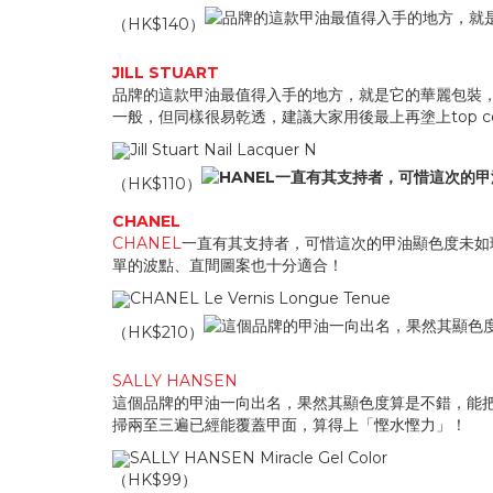
（HK$140）
JILL STUART
品牌的這款甲油最值得入手的地方，就是它的華麗包裝，
一般，但同樣很易乾透，建議大家用後最上再塗上top co
Jill Stuart Nail Lacquer N
（HK$110）
CHANEL
CHANEL
一直有其支持者，可惜這次的甲油顯色度未如
單的波點、直間圖案也十分適合！
CHANEL Le Vernis Longue Tenue
（HK$210）
SALLY HANSEN
這個品牌的甲油一向出名，果然其顯色度算是不錯，能
掃兩至三遍已經能覆蓋甲面，算得上「慳水慳力」！
SALLY HANSEN Miracle Gel Color
（HK$99）