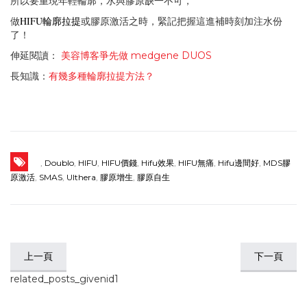
所以要重現年輕輪廓，水與膠原缺一不可，
HIFU輪廓拉提
做
或膠原激活之時，緊記把握這進補時刻加注水份
了！
伸延閱讀：
美容博客爭先做 medgene DUOS
長知識：
有幾多種輪廓拉提方法？
,
Doublo
,
HIFU
,
HIFU價錢
,
Hifu效果
,
HIFU無痛
,
Hifu邊間好
,
MDS膠
原激活
,
SMAS
,
Ulthera
,
膠原增生
,
膠原自生
上一頁
下一頁
related_posts_givenid1