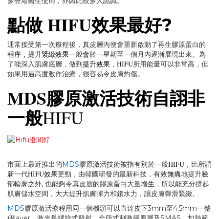
多香港醫生使用，亦因此較多人認識。
HIFU效果
點做
最好?
通常接受第一次療程後，真皮層內便會重新啟動了再生膠原蛋白的
緊緻效果
程序，提升
一般會於一星期至一個月內逐漸展現出來。為
提升效果
HIFU
了能深入肌膚底層，做到
，
所用能量可以非常高，但
如果用過高度數作治療，很容易令皮膚灼傷。
MDS
膠原激活技術自詡非
HIFU
一般
HIFU
市面上最近推出的
MDS
膠原激活技術被指有別於一般
，比所謂
HIFU效果
無痛
新一代
更勁，由韓國研發的最新科技，有效
地提升臉
部輪廓之外, 也能夠令真皮層的膠原蛋白大量增生，所以能充分撐起
肌膚儲水空間，大大提升肌膚彈力和鎖水力，讓皮膚彈滑緊緻。
MDS
膠原激活療程用同一個機頭可以直達皮下3mm至4.5mm一整
個layer，激光是螺旋式發射，全段式刺激膠原層及SMAS，加熱範