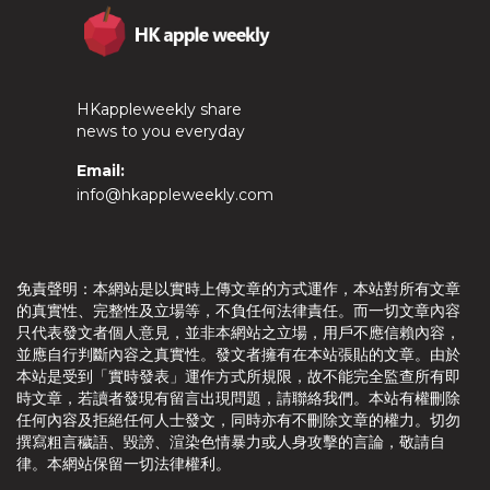
HKappleweekly share
news to you everyday
Email:
info@hkappleweekly.com
免責聲明：本網站是以實時上傳文章的方式運作，本站對所有文章
的真實性、完整性及立場等，不負任何法律責任。而一切文章內容
只代表發文者個人意見，並非本網站之立場，用戶不應信賴內容，
並應自行判斷內容之真實性。發文者擁有在本站張貼的文章。由於
本站是受到「實時發表」運作方式所規限，故不能完全監查所有即
時文章，若讀者發現有留言出現問題，請聯絡我們。本站有權刪除
任何內容及拒絕任何人士發文，同時亦有不刪除文章的權力。切勿
撰寫粗言穢語、毀謗、渲染色情暴力或人身攻擊的言論，敬請自
律。本網站保留一切法律權利。