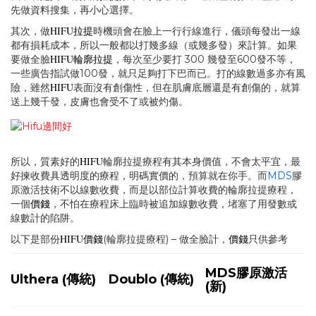
先做資料搜集，再小心選擇。
HIFU
拉提
其次，做
時機頭會在臉上一行行線進行，儀頭每發出一線
都有損耗成本，所以一般都以打幾多線（或幾多發）來計算。如果
HIFU
輪廓拉提
要做全臉
，每次至少要打 300 幾發至600發不等，
一些廣告指試做100發，就只足夠打下巴而已。打的線數過多亦有風
HIFU
險，雖然
表面沒有創傷性，但在肌膚底層還是有創傷的，就算
送上幾千發，皮膚也會受不了或被灼傷。
HIFU
所以，質素好的
輪廓拉提療程有其本身價值，不會太平宜，最
好揀收費具透明度的療程，明碼實價的，預算就在你手。而
MDS
膠
原激活技術不以線數收費，而是以部位計算收費的輪廓拉提療程，
價錢
一個
，不怕在療程床上臨時被追加線數收費，堵塞了用發數或
線數計的陷阱。
HIFU價錢
價錢
以下是部份
(輪廓拉提療程) – 做全臉計，
只供參考
MDS膠原激活
Ulthera (傳統)
Doublo (傳統)
(新)