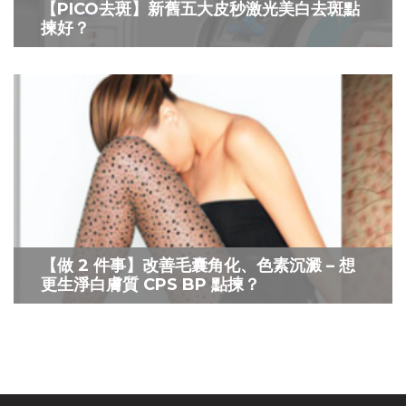
【PICO去斑】新舊五大皮秒激光美白去斑點
揀好？
【做 2 件事】改善毛囊角化、色素沉澱 – 想
更生淨白膚質 CPS BP 點揀？