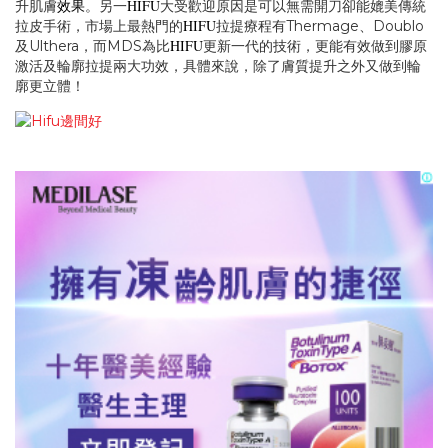
效果
HIFU
升肌膚
。另一
大受歡迎原因是可以無需開刀卻能媲美傳統
HIFU
拉皮手術，市場上最熱門的
拉提療程有Thermage、Doublo
HIFU
及Ulthera，而MDS為比
更新一代的技術，更能有效做到膠原
激活及輪廓拉提兩大功效，具體來說，除了膚質提升之外又做到輪
廓更立體！