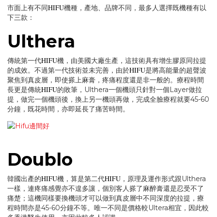
HIFU
市面上有不同
機種，產地、品牌不同，最多人選擇既機種有以
下三款：
Ulthera
HIFU
傳統第一代
機，由美國大廠生產，這技術具有增生膠原同拉提
HIFU
的成效。不過第一代技術並未完善，由於
是將高能量的超聲波
聚焦到真皮層，即使搽上麻膏，疼痛程度還是非一般的。療程時間
HIFU
長更是傳統
的敗筆，Ulthera一個機頭只針對一個Layer做拉
提，做完一個機頭後，換上另一機頭再做，完成全臉療程就要45-60
分鐘，既花時間，亦即延長了痛苦時間。
Doublo
HIFU
HIFU
韓國出產的
機，算是第二代
，原理及運作形式跟Ulthera
一樣，連疼痛感覺亦不遑多讓，個別客人搽了麻醉膏還是忍受不了
痛楚；這機同樣要換機頭才可以做到真皮層中不同深度的拉提，療
程時間亦是45-60分鐘不等。唯一不同是價格較Ultera相宜，因此較