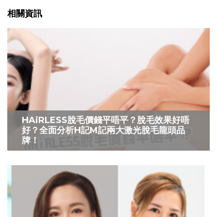
相關資訊
HAiRLESS脫毛價錢平唔平？脫毛效果好唔
好？全面分析H記M記兩大激光脫毛龍頭品
牌！