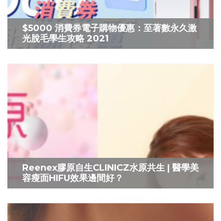
$5000 消費券電子購物優惠：至著數永久激
光脫毛學生攻略 2021
Reenex膠原自生CLINICZ水原共生 | 醫學美
容瘦面HIFU效果邊間好？