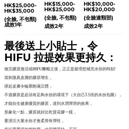
HK$15,000-
HK$10,000-
HK$25,000-
HK$25,000
HK$20,000
HK$35,000
(全臉, 不包頸)
(全臉連頸部)
(全臉, 不包頸)
成效1年
成效2年
成效2年
最後送上小貼士，令
拉提效果
HIFU
更持久：
HIFU療程
做完膠原激活或
之後，正正是最理想補充水份的時刻!
當刺激真皮層的膠原增生，
撐起皮膚令輪廓飽滿立體，
不過膠原是必須有足夠水份的環境下（大自己3.5倍的水份包圍），
才能自生健康優質的膠原，達到水潤彈滑的效果，
形象化一點，膠原就好比乾貨花膠一樣，
要浸注大量水份才會柔滑有彈性，