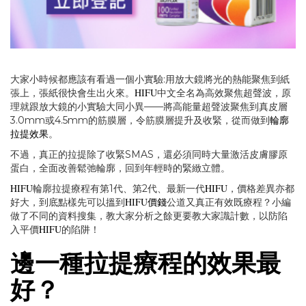
大家小時候都應該有看過一個小實驗:用放大鏡將光的熱能聚焦到紙
HIFU
張上，張紙很快會生出火來。
中文全名為高效聚焦超聲波，原
理就跟放大鏡的小實驗大同小異——將高能量超聲波聚焦到真皮層
輪廓
3.0mm或4.5mm的筋膜層，令筋膜層提升及收緊，從而做到
拉提效果
。
不過，真正的拉提除了收緊SMAS，還必須同時大量激活皮膚膠原
蛋白，全面改善鬆弛輪廓，回到年輕時的緊緻立體。
HIFU
HIFU
輪廓拉提療程有第1代、第2代、最新一代
，價格差異亦都
HIFU價錢
好大，到底點樣先可以搵到
公道又真正有效既療程？小編
做了不同的資料搜集，教大家分析之餘更要教大家識計數，以防陷
HIFU
入平價
的陷阱！
邊一種拉提療程的效果最
好？