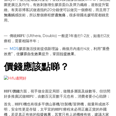
圍更廣泛及均勻，有效刺激增生膠原蛋白及彈力纖維，達致提升緊
緻。有美容博客試做過指約20分鐘便可以做完一個療程，而且用了
無痛
舒適無痛
觸感技術，所以整個療程
，很多韓國名媛明星都鍾意
用。
HIFU
— 傳統
(Ulthera, Doublo) 一般是1年進行1-2次，如進行2次
療程，需要相隔半年；
—
MDS
膠原激活技術提倡新理論，兩個月內進行4次，利用”重疊
膠原自生效果
拉提效果
效應”，使
提升，鞏固
。
價錢應該點睇？
HIFU價錢
方面，視乎做全面定局部，做幾多層面及線數等。但坊間
HIFU
好多推廣試做
，由數百元至數千元也有，消費者要小心陷阱：
HIFU
首先，
機也有很多平價山寨機/仿製機/冒牌機，能量和成效不
HIFU
明，安全性更是存疑，太平宜的
療程未必用正廠正貨的外國
拉提效果
機，若是真正有效的
，其實只有上述機種有效，建議大家