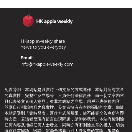
HKappleweekly share
news to you everyday
Email:
info@hkappleweekly.com
免責聲明：本網站是以實時上傳文章的方式運作，本站對所有文章
的真實性、完整性及立場等，不負任何法律責任。而一切文章內容
只代表發文者個人意見，並非本網站之立場，用戶不應信賴內容，
並應自行判斷內容之真實性。發文者擁有在本站張貼的文章。由於
本站是受到「實時發表」運作方式所規限，故不能完全監查所有即
時文章，若讀者發現有留言出現問題，請聯絡我們。本站有權刪除
任何內容及拒絕任何人士發文，同時亦有不刪除文章的權力。切勿
撰寫粗言穢語、毀謗、渲染色情暴力或人身攻擊的言論，敬請自