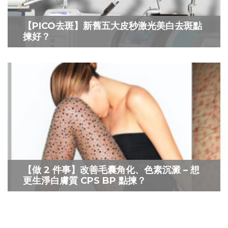
【PICO去斑】新舊五大皮秒激光美白去斑點
揀好？
【做 2 件事】改善毛囊角化、色素沉澱 – 想
更生淨白膚質 CPS BP 點揀？