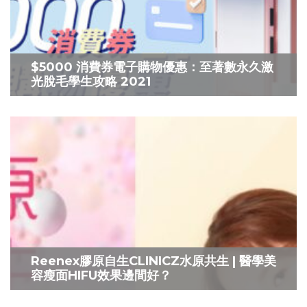
$5000 消費券電子購物優惠：至著數永久激
光脫毛學生攻略 2021
Reenex膠原自生CLINICZ水原共生 | 醫學美
容瘦面HIFU效果邊間好？