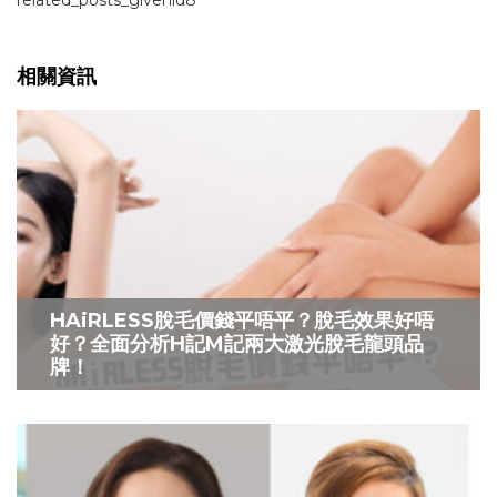
相關資訊
HAiRLESS脫毛價錢平唔平？脫毛效果好唔
好？全面分析H記M記兩大激光脫毛龍頭品
牌！