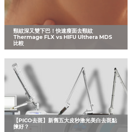
頸紋深又雙下巴！快速瘦面去頸紋
Thermage FLX vs HIFU Ulthera MDS
比較
【PICO去斑】新舊五大皮秒激光美白去斑點
揀好？