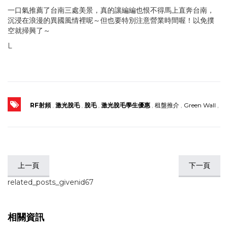
一口氣推薦了台南三處美景，真的讓編編也恨不得馬上直奔台南，
沉浸在浪漫的異國風情裡呢～但也要特別注意營業時間喔！以免撲
空就掃興了～
L
RF射頻
,
激光脫毛
,
脫毛
,
激光脫毛學生優惠
,
租盤推介
,
Green Wall
,
上一頁
下一頁
related_posts_givenid67
相關資訊