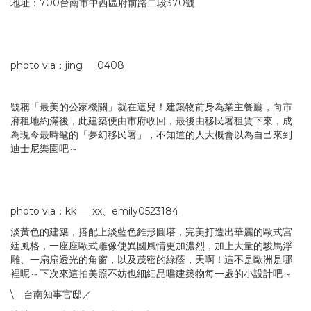
地址：700台南市中西區府前路二段370號
photo via：jing___0408
號稱「最美的公家機關」就在這兒！建築物前身為業主餐廳，向市
府租地約滿後，此建築便由市府收回，最後由移民署租賃下來，成
為現今最時髦的「夢幻移民署」，不知道的人大概會以為自己來到
迪士尼樂園吧～
photo via：kk___xx、emily0523184
淡黃色的建築，搭配上淡藍色錐形圓塔，完美打造出華麗的歐式宮
廷風格，一座座歐式雕像使異國風情更加濃烈，加上大量的駿馬浮
雕、一扇扇透光的角窗，以及茂密的綠蔭，天啊！這不是歐洲是哪
裡呢～下次來這拍美照不妨也細細品嚐建築物每一處的小設計吧～
\ 台南知事官邸／