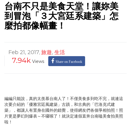
台南不只是美食天堂！讓妳美
到冒泡「３大宮廷系建築」怎
麼拍都像幅畫！
Feb 21, 2017
旅遊
,
生活
,
7.94k
Views
Share on Facebook
編編只能說，真的太羨慕台南人了！不僅美食多到吃不完，就連這
次要介紹的「優雅宮廷風建築」古蹟，和古典的「巴洛克式建
築」，都讓人有置身在國外的錯覺，使得網友們各個爭相拍照！照
片更是夢幻到爆表～不囉嗦了！就決定連假直奔台南嗑美食拍美照
啦！