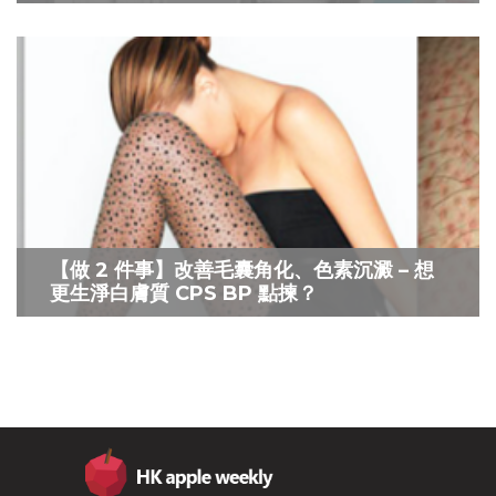
【做 2 件事】改善毛囊角化、色素沉澱 – 想
更生淨白膚質 CPS BP 點揀？