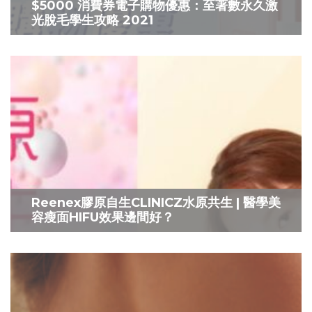
$5000 消費券電子購物優惠：至著數永久激
光脫毛學生攻略 2021
Reenex膠原自生CLINICZ水原共生 | 醫學美
容瘦面HIFU效果邊間好？