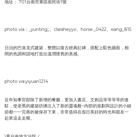
地址： 701台南市東區衛民街1號
photo via：_yunting_、claraheyyo、horse._0422、xiang_815
日治的巴洛克式建築，整體以復古經典紅磚，搭配上駝色牆面，相
間的色調和諧地打造出溫潤懷舊的美感。
photo via:yiyuan1214
近年知事官邸除了新增的餐廳，更加入書店、文創品等等等等的進
駐，使老舊的建築彷彿注入了新的靈魂般~內部的規劃與設計的小細
節都一一完善的被保存下來，非常值得在假日美好的時光和親友一
起來這走走喔。
\舊台南地方法院／