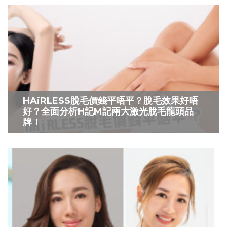
HAiRLESS脫毛價錢平唔平？脫毛效果好唔
好？全面分析H記M記兩大激光脫毛龍頭品
牌！