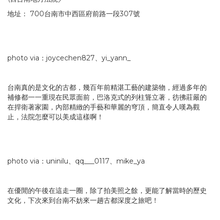
地址： 700台南市中西區府前路一段307號
photo via：joycechen827、yi_yann_
台南真的是文化的古都，幾百年前精湛工藝的建築物，經過多年的
補修都一一重現在民眾面前，巴洛克式的列柱聳立著，彷彿莊嚴的
在捍衛著家園，內部精緻的手藝和華麗的穹頂，簡直令人嘆為觀
止，法院怎麼可以美成這樣啊！
photo via：uninilu、qq___0117、mike_ya
在優閒的午後在這走一圈，除了拍美照之餘，更能了解當時的歷史
文化，下次來到台南不妨來一趟古都深度之旅吧！