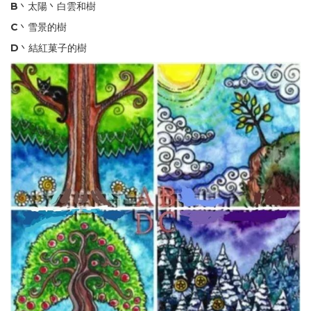
B
丶太陽丶白雲和樹
C
丶雪景的樹
D
丶結紅菓子的樹