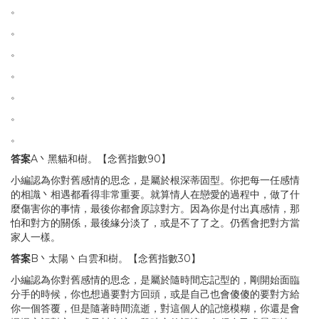
。
。
。
。
。
。
。
答案
A丶黑貓和樹。【念舊指數90】
小編認為你對舊感情的思念，是屬於根深蒂固型。你把每一任感情
的相識丶相遇都看得非常重要。就算情人在戀愛的過程中，做了什
麼傷害你的事情，最後你都會原諒對方。因為你是付出真感情，那
怕和對方的關係，最後緣分淡了，或是不了了之。仍舊會把對方當
家人一樣。
答案
B丶太陽丶白雲和樹。【念舊指數30】
小編認為你對舊感情的思念，是屬於隨時間忘記型的，剛開始面臨
分手的時候，你也想過要對方回頭，或是自己也會傻傻的要對方給
你一個答覆，但是隨著時間流逝，對這個人的記憶模糊，你還是會