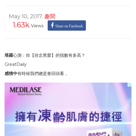
May 10, 2017
趣聞
,
1.63k
Views
Share on Facebook
塔羅
心測：你【挂念舊愛】的指數有多高？
GreatDaily
感情中
有時候我們總是會回頭看，