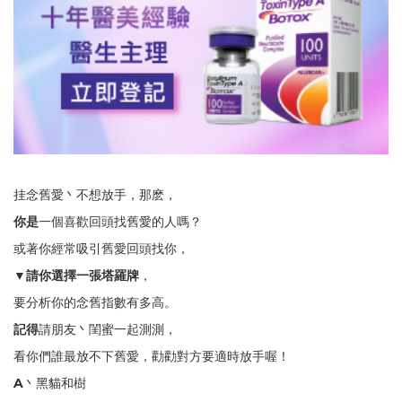
挂念舊愛丶不想放手，那麽，
你是
一個喜歡回頭找舊愛的人嗎？
或著你經常吸引舊愛回頭找你，
▼請你選擇一張塔羅牌
，
要分析你的念舊指數有多高。
記得
請朋友丶閨蜜一起測測，
看你們誰最放不下舊愛，勸勸對方要適時放手喔！
A
丶黑貓和樹