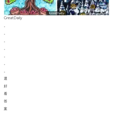
GreatDaily
。
。
。
。
。
。
。
選
好
看
答
案