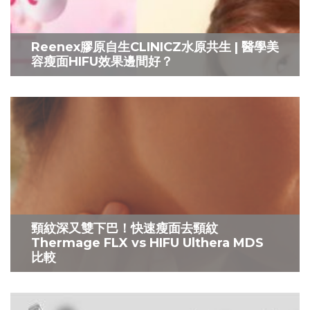
Reenex膠原自生CLINICZ水原共生 | 醫學美
容瘦面HIFU效果邊間好？
頸紋深又雙下巴！快速瘦面去頸紋
Thermage FLX vs HIFU Ulthera MDS
比較