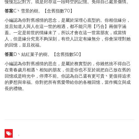
慢慢忘記對方。或是封存這一段時空的記憶。免得自己處景傷情。
答案
C丶雪景的樹。【念舊指數70】
小編認為你對舊感情的思念，是屬於深埋心底型的。你相信緣分，
並且知道人與人在這一世的相遇，都不能只用【巧合】兩個字涵
蓋。一定是前世的情緣未了，所以才會在這一世當朋友，或當情
人，但是緣分究竟不夠深刻，有些人註定有緣無分，你會深埋對她
的回憶，並且祝福。
答案
D丶結紅菓子的樹。【念舊指數50】
小編認為你對舊感情的思念，是屬於務實型的，你雖然捨不得自己
在青春歲月相遇丶相知的朋友，但是你也不至於就把自己放在舊的
回憶或是時光中，停滯不前。你認為自己還有更可貴丶更值得追求
的夢想與幸福。你對把所有舊愛帶給你的各種回憶，當作獨立與成
長的禮物。
,