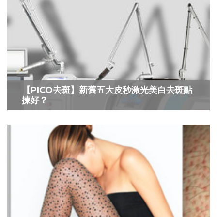
【PICO去斑】新舊五大皮秒激光美白去斑點
揀好？