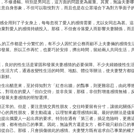
究，不修邊幅。特別是男同志，這方面的問題更為嚴重。其實，無論夫妻
注意自身形象，不但可以取悅對方，而且也是在公眾場合下為對方爭面子
情感全用到了子女身上，每每忽視了愛人的感情需要，尤以女同志為甚。這
放棄對愛人的感情持續投入。那樣，不但會冷落愛人而影響夫妻關係，而
人的工作都是十分繁忙的，有不少人因忙於公務而顧不上夫妻倆的感情生
和發展。所以工作再忙，也要巧於安排，擠出時間，留給兩人共同生活，
徑，良好的性生活是鞏固和發展夫妻感情的必要保障。不少夫婦婚後性生
性生活方式，通過改變性生活的時間、地點、體位等辦法，使夫妻雙方都
葆新鮮。
會生出醋意來，至於得知對方「紅杏出牆」的豔事，則更難容忍，由此導
私，對現在的愛人「但白交待」並非良策，那樣，非但對增進感情無補，
和發展夫妻感情的明智選擇。
很正常的。但是，要注意慎交異性朋友，交往時要留有分寸，讓彼此關係
好心的異性朋友，要主動疏遠，以理智來處理感情糾葛。最好的辦法是儘
也提出攜愛人一起出席的要求。特別在遇有「第三者」插足危險時，更應
位後，都有他自己的事業。因此，無論男方還是女方，都不能只顧自己的
服從自己。那樣，只會損傷彼此的感情。夫妻雙方既有追求自己事業的權