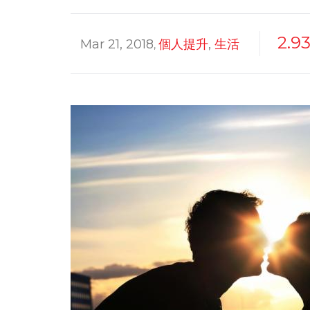
2.9
Mar 21, 2018
個人提升
,
生活
,