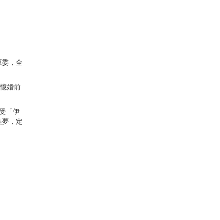
原委，全
回憶婚前
受「伊
美夢，定