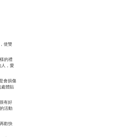
，使雙
樣的禮
的人，愛
是會損傷
處處體貼
很有好
的活動
再歡快