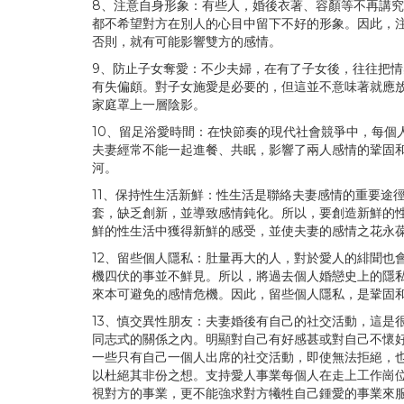
8、注意自身形象：有些人，婚後衣著、容顏等不再講
都不希望對方在別人的心目中留下不好的形象。因此，
否則，就有可能影響雙方的感情。
9、防止子女奪愛：不少夫婦，在有了子女後，往往把
有失偏頗。對子女施愛是必要的，但這並不意味著就應
家庭罩上一層陰影。
10、留足浴愛時間：在快節奏的現代社會競爭中，每個
夫妻經常不能一起進餐、共眠，影響了兩人感情的鞏固
河。
11、保持性生活新鮮：性生活是聯絡夫妻感情的重要途
套，缺乏創新，並導致感情鈍化。所以，要創造新鮮的
鮮的性生活中獲得新鮮的感受，並使夫妻的感情之花永
12、留些個人隱私：肚量再大的人，對於愛人的緋聞也
機四伏的事並不鮮見。所以，將過去個人婚戀史上的隱
來本可避免的感情危機。因此，留些個人隱私，是鞏固
13、慎交異性朋友：夫妻婚後有自己的社交活動，這是
同志式的關係之內。明顯對自己有好感甚或對自己不懷
一些只有自己一個人出席的社交活動，即使無法拒絕，
以杜絕其非份之想。支持愛人事業每個人在走上工作崗
視對方的事業，更不能強求對方犧牲自己鍾愛的事業來