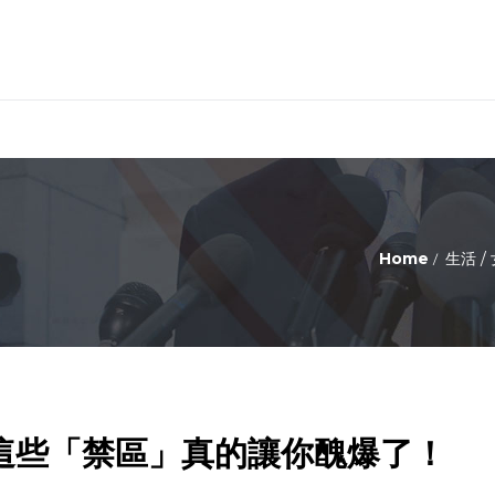
Home
生活
/
這些「禁區」真的讓你醜爆了！