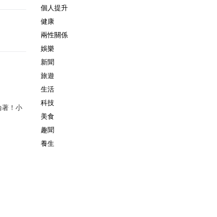
個人提升
健康
兩性關係
娛樂
新聞
旅遊
生活
科技
論著！小
美食
趣聞
養生