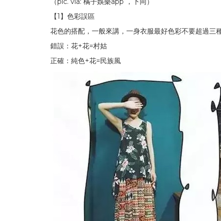
（pic. via: 橘子娛樂app ，下同）
【1】色彩誤區
花色的搭配，一般來講，一身衣服最好色彩不要超過三
錯誤：花+花=村姑
正確：純色+花=民族風