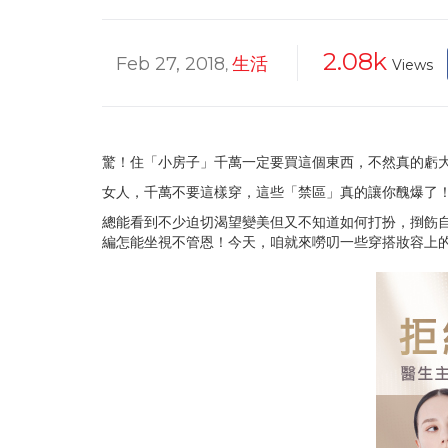
2.08k
Feb 27, 2018
生活
,
Views
驚！住「小房子」千萬一定要買這個東西，不然真的虧
女人，千萬不要這樣穿，這些「禁區」真的讓你醜爆了
總能看到不少迫切渴望變美但又不知道如何打扮，捯飭
編怎能坐視不管恩！今天，咱就來嘮叨一些穿搭妝容上的