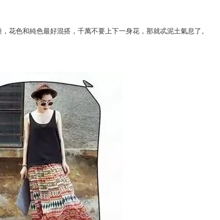
種，花色和純色最好混搭，千萬不要上下一身花，那就忒泥土氣息了。