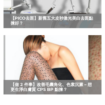
【PICO去斑】新舊五大皮秒激光美白去斑點
揀好？
【做 2 件事】改善毛囊角化、色素沉澱 – 想
更生淨白膚質 CPS BP 點揀？