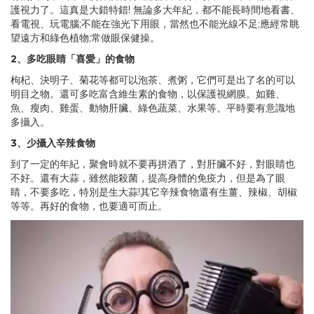
護視力了。這真是大錯特錯! 無論多大年紀，都不能長時間地看書、
看電視、玩電腦;不能在強光下用眼，當然也不能光線不足;應經常眺
望遠方和綠色植物;常做眼保健操。
2、多吃眼睛「喜愛」的食物
枸杞、決明子、菊花等都可以泡茶、煮粥，它們可是出了名的可以
明目之物。還可多吃富含維生素的食物，以保護視網膜。如雞、
魚、瘦肉、雞蛋、動物肝臟、綠色蔬菜、水果等。平時要有意識地
多攝入。
3、少攝入辛辣食物
到了一定的年紀，聚會時就不要再拼酒了，對肝臟不好，對眼睛也
不好。還有大蒜，雖然能殺菌，提高身體的免疫力，但是為了眼
睛，不要多吃，特別是生大蒜!其它辛辣食物還有生薑、辣椒、胡椒
等等。再好的食物，也要適可而止。