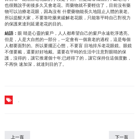
也很難說手術後多久又會老花。而藥物就不要輕信了，目前沒有藥
物可以治療老花眼，因為沒有 什麼藥物能長久地阻止人體的衰老。
所以提醒大家，不要靠吃藥來緩解老花眼，只能靠平時自己對視力
的保護來達到延遲老花的目的。
結語：
眼 睛是心靈的窗戶，人人都希望自己的窗戶永遠乾淨透亮。
但是，人是大自然的一部分，一定會有一個衰老的過程，這是每個
人都要面對的。所以要擺正心態，不要盲 目地排斥老花眼鏡。眼鏡
不僅要戴，還要好好地戴。還要在平時的生活中注意對眼睛的保
護，沒得的，讓它推遲個十年;已經得了的，讓它保持住這個度數，
不再快 速加深，就達到目的了。
,
上一頁
下一頁