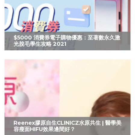
$5000 消費券電子購物優惠：至著數永久激
光脫毛學生攻略 2021
Reenex膠原自生CLINICZ水原共生 | 醫學美
容瘦面HIFU效果邊間好？