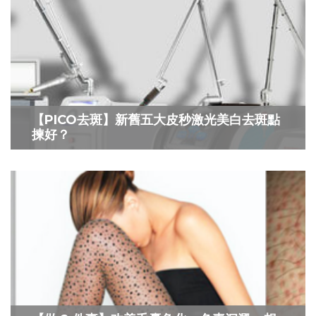
【PICO去斑】新舊五大皮秒激光美白去斑點
揀好？