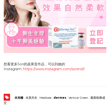
想看更多Sori的蔬果昔作品，可以到她的
Instagram:
https://www.instagram.com/soriinsf/
水光槍
,
水原共生
,
Medilase
,
dermes
,
Vertical Green
,
最新租務成
交
,