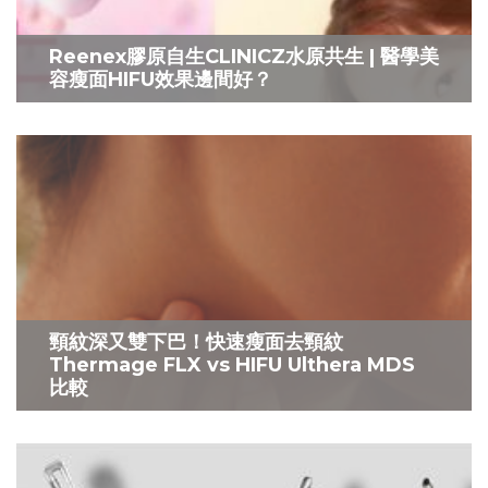
Reenex膠原自生CLINICZ水原共生 | 醫學美
容瘦面HIFU效果邊間好？
頸紋深又雙下巴！快速瘦面去頸紋
Thermage FLX vs HIFU Ulthera MDS
比較