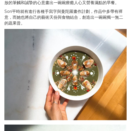
放的筆觸和誠摯的心意畫出一碗碗療癒人心又營養滿點的早餐。
Sori平時就有進行各種手寫字與曼陀羅畫作計劃，作品中多帶有禪
意，而她也將自己的藝術天份與食物結合，創造出一碗碗獨一無二
的蔬果昔。