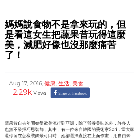
媽媽說食物不是拿來玩的，但
是看這女生把蔬果昔玩得這麼
美，減肥好像也沒那麼痛苦
了！
Aug 17, 2016
健康
,
生活
,
美食
,
2.29k
Views
Share on Facebook
蔬果昔自去年開始從歐美流行到亞洲，除了營養美味以外，許多人
也無不發揮巧思裝飾；其中，有一位來自韓國的藝術家Sori，當大家
還停留在怎樣裝飾最可口時，她卻選擇直接在上面作畫，用自由奔