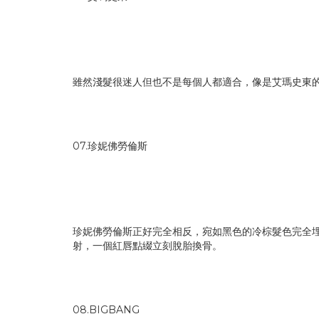
雖然淺髮很迷人但也不是每個人都適合，像是艾瑪史東
07.珍妮佛勞倫斯
珍妮佛勞倫斯正好完全相反，宛如黑色的冷棕髮色完全
射，一個紅唇點綴立刻脫胎換骨。
08.BIGBANG