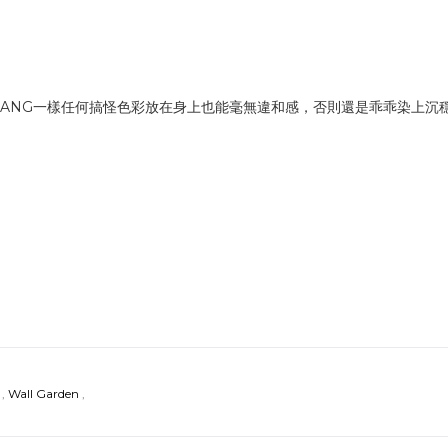
BANG一樣任何搞怪色彩放在身上也能毫無違和感，否則還是乖乖染上沉
,
Wall Garden
,