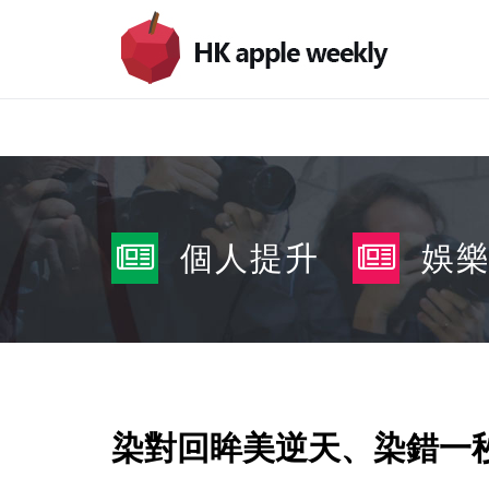
個人提升
娛
染對回眸美逆天、染錯一