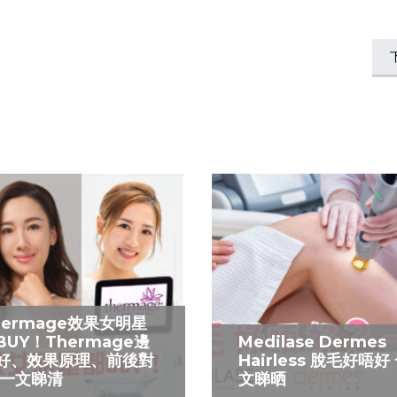
hermage效果女明星
BUY！Thermage邊
Medilase Dermes
好、效果原理、前後對
Hairless 脫毛好唔好
 一文睇清
文睇晒