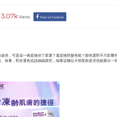
3.07k
Views
Share on Facebook
快途徑，可是這一換是換掉了星運？還是換對髮色呢？顏色選對不只影響
護、保養，對於選色也該細細講究，端看這幾位大明星妳是否也能看出一