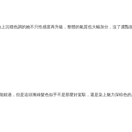
換上沉穩色調的她不只性感度再升級，整體的氣質也大幅加分，沒了濃豔
不能錯過，但是這頭漸綠髮色似乎不是那麼好駕馭，還是染上魅力深棕色的