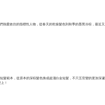
孩們熱愛效仿的指標性人物，從春天的乾燥髮色到秋季的墨黑冷棕，最近又
。
孩的短髮範本，從原本的深棕髮色換成超淺白金短髮，不只五官變的更加深
愛上！