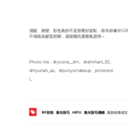
淺髮、漸變、彩色真的不是那麼好駕馭，除非妳像BIG
不僅能為髮質把關，還能襯托優雅氣質唷～
Photo Via：＠yoona__lim、＠ahnhani_92、
＠hyunah_aa、＠ponysmakeup、pinterest
L
RF射頻
,
激光脫毛
,
HIFU
,
激光脫毛價錢
,
最新租務成交