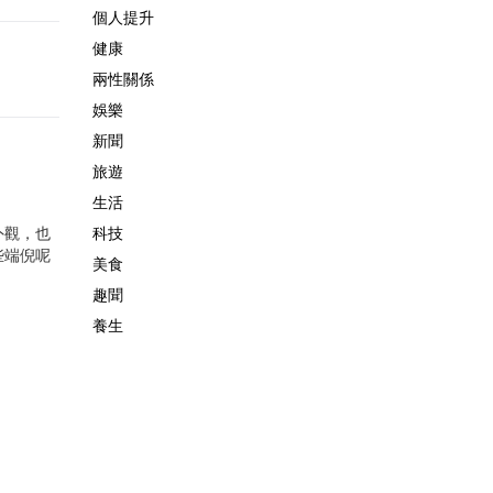
個人提升
健康
兩性關係
娛樂
新聞
旅遊
生活
外觀，也
科技
些端倪呢
美食
趣聞
養生