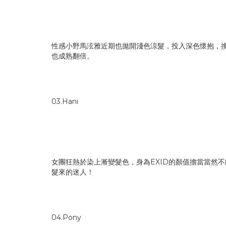
性感小野馬泫雅近期也拋開淺色涼髮，投入深色懷抱，
也成熟翻倍。
03.Hani
女團狂熱於染上漸變髮色，身為EXID的顏值擔當當然
髮來的迷人！
04.Pony