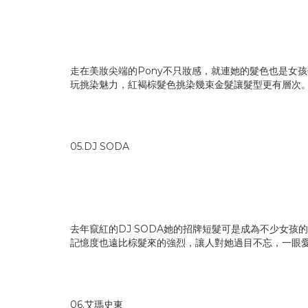
走在美妝尖端的Pony不只妝感，就連她的髮色也是女
玩挑染魅力，紅褐棕髮色挑染幾束金髮讓髮型更有層次
05.DJ SODA
去年竄紅的DJ SODA她的招牌短髮可是成為不少女
記憶度也遠比棕髮來的強烈，讓人對她過目不忘，一眼
06.艾瑪史東