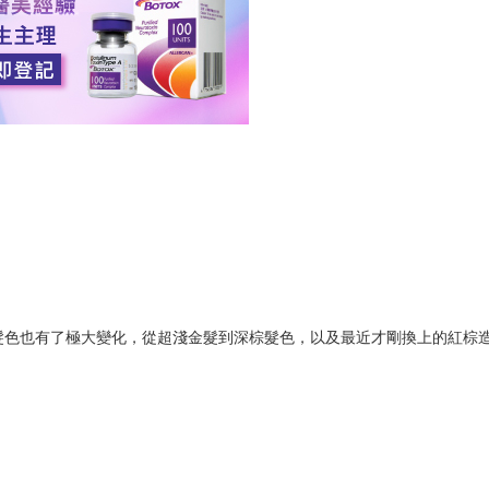
髮色也有了極大變化，從超淺金髮到深棕髮色，以及最近才剛換上的紅棕