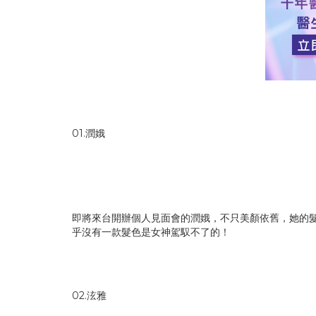
01.潤娥
即將來台開辦個人見面會的潤娥，不只美顏依舊，她的
乎沒有一款髮色是女神駕馭不了的！
02.泫雅