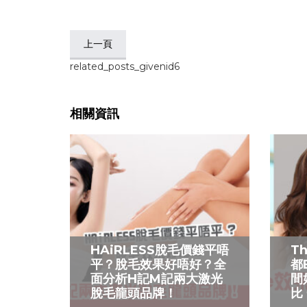
上一頁
related_posts_givenid6
相關資訊
HAiRLESS脫毛價錢平唔
T
平？脫毛效果好唔好？全
都
面分析H記M記兩大激光
間
脫毛龍頭品牌！
比