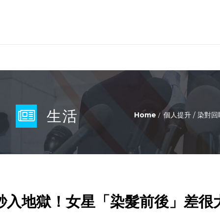
樂
生活
Home
個人提升
/
染對回
秒入地獄！女星「染髮前後」差很