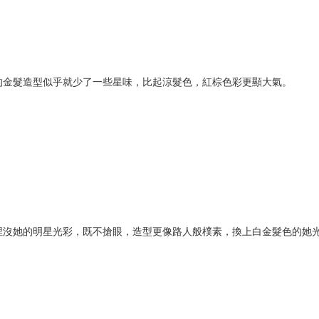
的金髮造型似乎就少了一些星味，比起涼髮色，紅棕色彩更顯大氣。
埋沒她的明星光彩，既不搶眼，造型更像路人般樸素，換上白金髮色的她