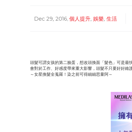
Dec 29, 2016
個人提升
,
娛樂
,
生活
,
頭髮可謂女孩的第二臉蛋，想改頭換面「髮色」可是最
會對於工作、好感度帶來重大影響，頭髮不只要好好維
～女星換髮全蒐羅！染之前可得細細思量阿～