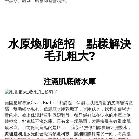
帶黑頭、粉刺、暗瘡印都會消失。
水原煥肌絶招 點樣解決
毛孔粗大?
注滿肌底儲水庫
美國皮膚專家Craig Kraffert都講過，保濕可以把周圍的皮膚變得飽
滿，幫助縮小毛孔。但肌底水庫乾塘了，水庫缺水，我們即使喝大
量的水、塗上保濕精華和保濕乳等，都只係好似在缺水的水庫上倒
幾樽水，點都填不滿水庫。只有來一場暴雨，才最快最有效重建肌
底水庫。目前做到這點的是PTLI，這新科技做到餵皮膚細胞飲水，
原理是利
用激光配合脈搏偵測科技，趁細胞膜打開的一刻，將高濃