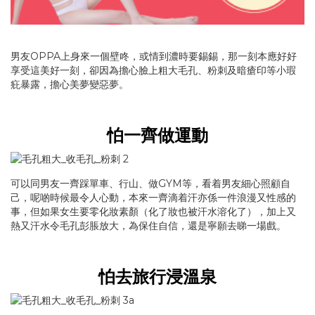
男友OPPA上身來一個壁咚，或情到濃時要錫錫，那一刻本應好好
享受這美好一刻，卻因為擔心臉上粗大毛孔、粉刺及暗瘡印等小瑕
疪暴露，擔心美夢變惡夢。
怕一齊做運動
可以同男友一齊踩單車、行山、做GYM等，看着男友細心照顧自
己，呢啲時候最令人心動，本來一齊滴着汗亦係一件浪漫又性感的
事，但如果女生要零化妝素顏（化了妝也被汗水溶化了），加上又
熱又汗水令毛孔彭脹放大，為保住自信，還是寧願去睇一場戲。
怕去旅行浸溫泉