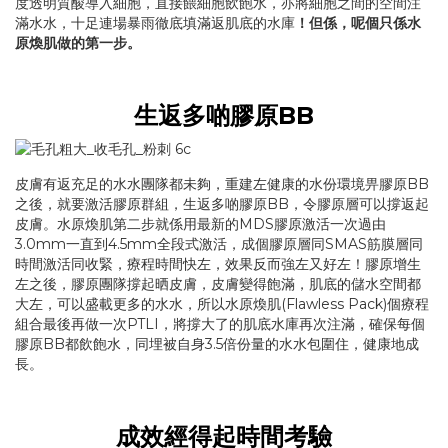
度透明質酸導入細胞，直接餵細胞飲飽水，亦將細胞之間的空間注
滿水水，十足連場暴雨徹底填滿返肌底的水庫
！但係，呢個只係水
原煥肌做的第一步。
生返多啲膠原BB
皮膚有返充足的水水團隊都未夠，重建左健康的水份環境畀膠原BB
之後，就要激活膠原群組，生返多啲膠原BB，令膠原層可以撐返起
皮膚。水原煥肌第二步就係用最新的MDS膠原激活一次過由
3.0mm一直到4.5mm全段式激活，成個膠原層同SMAS筋膜層同
時間激活同收緊，療程時間快左，效果反而強左又好左！膠原增生
左之後，膠原團隊撐起晒皮膚，皮膚變得飽滿，肌底的儲水空間都
大左，可以盛載更多的水水，所以水原煥肌(Flawless Pack)個療程
組合最後再做一次PTLI，將撐大了的肌底水庫再次注滿，確保每個
膠原BB都飲飽水，同埋被自身3.5倍份量的水水包圍住，健康地成
長。
成效經得起時間考驗