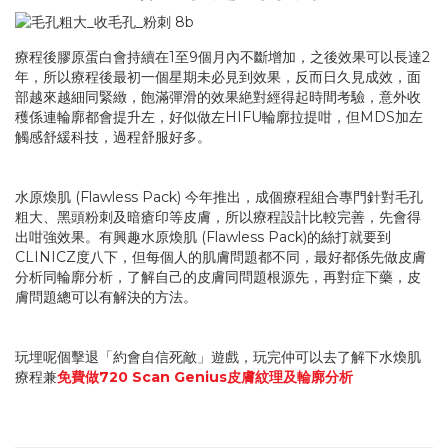
療程後膠原蛋白會持續在1至9個月內不斷增加，之後效果可以長達2
年，所以療程後最初一個星期未必見到效果，反而日久見成效，面
部越來越細同緊緻，飽滿彈滑的效果絶對經得起時間考驗，意外收
穫係連輪廓都會提升左，好似做左HIFU輪廓拉提咁，但MDS加左
觸感舒緩科技，過程舒服好多。
水原煥肌 (Flawless Pack) 今年推出，成個療程組合專門針對毛孔
粗大、黑頭粉刺及暗瘡印等皮膚，所以療程設計比較完善，先會得
出咁強效果。有興趣水原煥肌 (Flawless Pack)的絲打就要到
CLINICZ度八下，但每個人的肌膚問題都不同，最好都係先做皮膚
分析同輪廓分析，了解自己的皮膚同問題根源先，再對症下藥，皮
膚問題總可以有解決的方法。
玩埋呢個擊退「約會自信死敵」遊戲，玩完仲可以去了解下水煥肌
療程兼
免費做720 Scan Genius皮膚紋理及輪廓分析