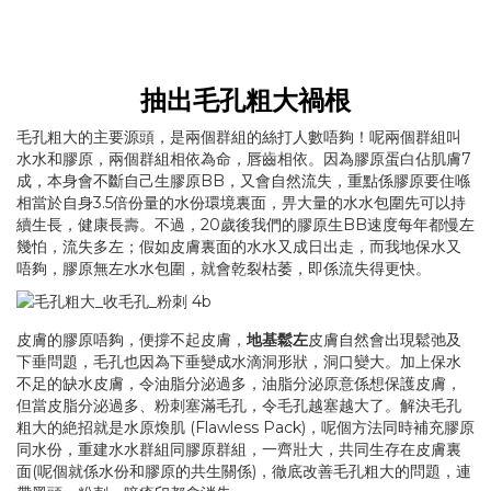
抽出毛孔粗大禍根
毛孔粗大的主要源頭，是兩個群組的絲打人數唔夠！呢兩個群組叫
水水和膠原，兩個群組相依為命，唇齒相依。因為膠原蛋白佔肌膚7
成，本身會不斷自己生膠原BB，又會自然流失，重點係膠原要住喺
相當於自身3.5倍份量的水份環境裏面，畀大量的水水包圍先可以持
續生長，健康長壽。不過，20歲後我們的膠原生BB速度每年都慢左
幾怕，流失多左；假如皮膚裏面的水水又成日出走，而我地保水又
唔夠，膠原無左水水包圍，就會乾裂枯萎，即係流失得更快。
皮膚的膠原唔夠，便撐不起皮膚，
地基鬆左
皮膚自然會出現鬆弛及
下垂問題，毛孔也因為下垂變成水滴洞形狀，洞口變大。加上保水
不足的缺水皮膚，令油脂分泌過多，油脂分泌原意係想保護皮膚，
但當皮脂分泌過多、粉刺塞滿毛孔，令毛孔越塞越大了。解決毛孔
粗大的絶招就是水原煥肌 (Flawless Pack)，呢個方法同時補充膠原
同水份，重建水水群組同膠原群組，一齊壯大，共同生存在皮膚裏
面(呢個就係水份和膠原的共生關係)，徹底改善毛孔粗大的問題，連