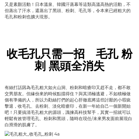
又是素顏活動！日本溫泉、韓國汗蒸幕等這類高溫高熱的活動，不
但蒸出了汗水，還蒸出了黑頭、粉刺、毛孔等，令本來已經粗大的
毛孔和粉刺也擴大現形。
收毛孔只需一招 毛孔
粉
刺
黑頭全消失
有絲打話因為毛孔粗大如火山洞、粉刺和暗瘡印又趕不走，都不敢
交男朋友。但緣份來的時候點擋得住？與其消極逃避，不如積極做
個有準備的人，所以力勸絲打們的起心肝徹底將這些討厭的小瑕疵
擊退，收毛孔、去粉刺、淡化暗瘡印，在新一年給自己一個新開始
吧！只要搞清毛孔粗大的源頭，識揀高科技幫手，其實一招就可以
輕鬆有效管理毛孔、粉刺和黑頭，隨時在現任/未來男友面前展現白
白滑滑的肌膚了。