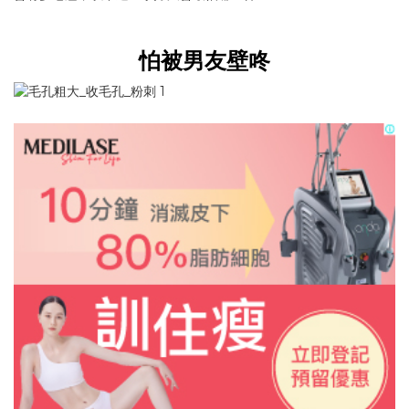
怕被男友壁咚