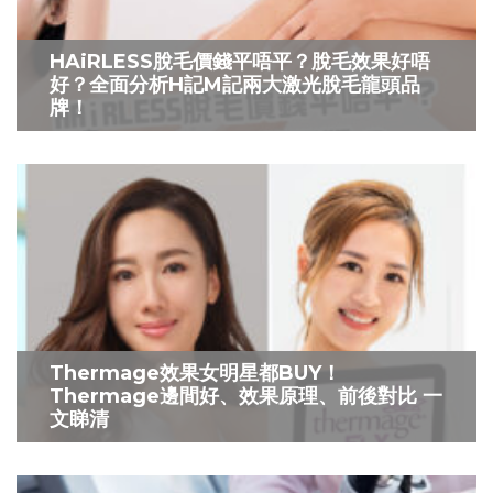
HAiRLESS脫毛價錢平唔平？脫毛效果好唔
好？全面分析H記M記兩大激光脫毛龍頭品
牌！
Thermage效果女明星都BUY！
Thermage邊間好、效果原理、前後對比 一
文睇清