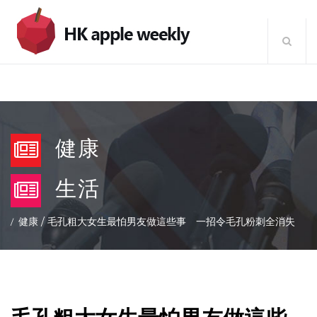
健康
生活
健康
/
毛孔粗大女生最怕男友做這些事 一招令毛孔粉刺全消失