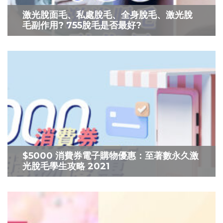
激光脫面毛、私處脫毛、全身脫毛、激光脫
毛副作用? 755脫毛是否最好?
$5000 消費券電子購物優惠：至著數永久激
光脫毛學生攻略 2021