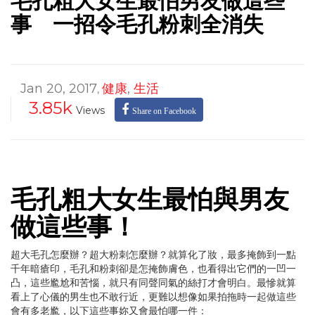
毛孔粗大女生最怕男友做這些
事 一招令毛孔粉刺全消失
Jan 20, 2017
健康
,
生活
,
3.85k
Views
Share on Facebook
毛孔粗大女生最怕與男友
做這些事！
超大毛孔怎麼辦？超大粉刺怎麼辦？就算化了妝，最多掩飾到一點
千年暗瘡印，毛孔和粉刺卻是怎掩飾膚色，也看得出它們的一凹一
凸，這些尷尬和苦惱，就只有同聲同氣的絲打才會明白。最慘就算
看上了心儀的男生也不敢行近，更難以想像如果拍拖時一起做這些
會有多老尷，以下這些事妳又會最怕哪一件：