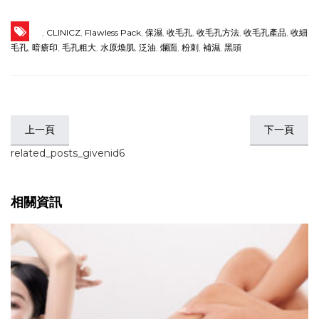
,
CLINICZ
,
Flawless Pack
,
保濕
,
收毛孔
,
收毛孔方法
,
收毛孔產品
,
收細
毛孔
,
暗瘡印
,
毛孔粗大
,
水原煥肌
,
泛油
,
爛面
,
粉刺
,
補濕
,
黑頭
上一頁
下一頁
related_posts_givenid6
相關資訊