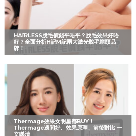
HAiRLESS脫毛價錢平唔平？脫毛效果好唔
好？全面分析H記M記兩大激光脫毛龍頭品
牌！
Thermage效果女明星都BUY！
Thermage邊間好、效果原理、前後對比 一
文睇清