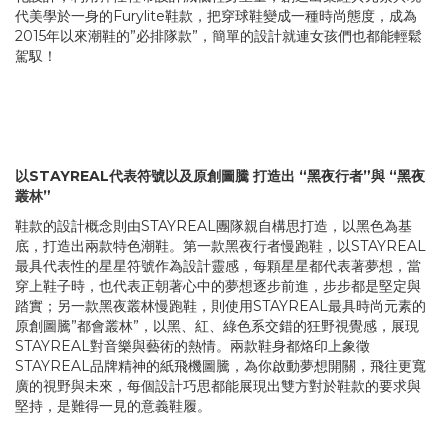
代美學於一身的Furylite鞋款，把穿球鞋變成一種時尚態度，成為
2015年以來潮鞋的”必排隊款”，簡單的設計就連女孩們也都能輕鬆
駕馭！
以STAYREAL代表符號以及原創圖騰 打造出 “黑夜行者”與 “黑夜
叢林”
鞋款的設計概念則由STAYREAL團隊親自構思打造，以黑色為基
底，打造出兩款特色潮鞋。第一款黑夜行者慢跑鞋，以STAYREAL
最具代表性的星星符號作為設計靈感，每顆星星都代表著夢想，當
穿上鞋子時，也代表正朝著心中的夢想逐步前進，步步都是堅定與
踏實；另一款黑夜叢林慢跑鞋，則使用STAYREAL最具時尚元素的
原創圖騰”都會叢林”，以黑、紅、綠色系交錯的狂野視覺感，展現
STAYREAL對音樂與藝術的熱情。兩款鞋身都烙印上象徵
STAYREAL品牌精神的紙飛機圖騰，為你啟動夢想開關，飛往更寬
廣的視野與未來，每個設計巧思都能展現出雙方對於鞋款的要求與
堅持，是難得一見的意義鞋履。