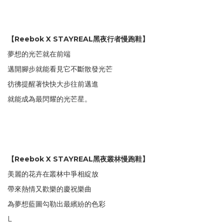
【Reebok X STAYREAL黑夜行者慢跑鞋】
夢想的光芒就在前端
邁開腳步就能看見它不斷散發光芒
彷彿提醒著快快大步往前邁進
就能成為最閃耀的光芒星。
【Reebok X STAYREAL黑夜叢林慢跑鞋】
美麗的花卉在叢林中爭相綻放
帶來熱情又歡樂的慶祝樂曲
為夢想藍圖勾勒出最繽紛的色彩
L