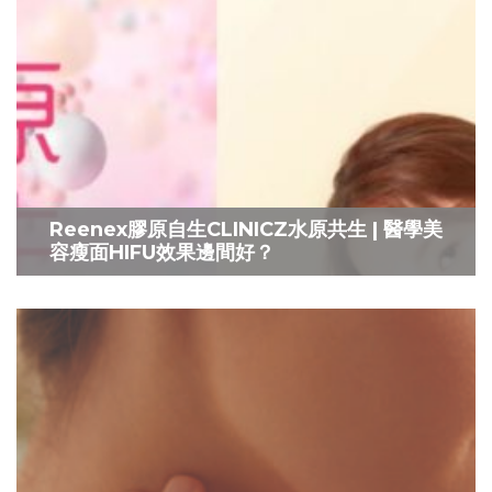
Reenex膠原自生CLINICZ水原共生 | 醫學美
容瘦面HIFU效果邊間好？