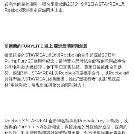
殺完售的超強潮鞋！聯名限量款將2016年9月2日在STAYREAL及
Reebok亞洲指定店點同步上市。
前衛簡約FURYLITE 遇上 亞洲最潮街頭創意
擅長跨界的STAYREAL首次與Reebok的合作起源於2013年
PumpFury 20歲周年紀念，當時雙方品牌結合饒富創意與故事性
的聯名鞋款大獲好評，創下單日完售佳績。奠定日後彼此合作默
契。睽違3年，STAYREAL與Reebok再度攜手合作，以Reebok經
典鞋型融入STAYREAL經典圖騰，推出”黑夜行者”以及”黑夜叢
林”兩款鞋款，展現出無與倫比的潮鞋魅力！
Reebok X STAYREAL全新聯名鞋採用Reebok Furylite鞋款，以
經典的PumpFury為設計概念，保留原始的外觀輪廓造型，採簡約
化設計，利用彈性鞋帶設計減低鞋身重量，創造出集經典元素與現