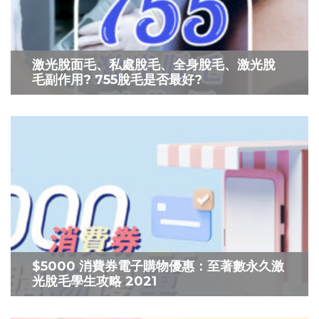
激光脫面毛、私處脫毛、全身脫毛、激光脫
毛副作用? 755脫毛是否最好?
$5000 消費券電子購物優惠：至著數永久激
光脫毛學生攻略 2021