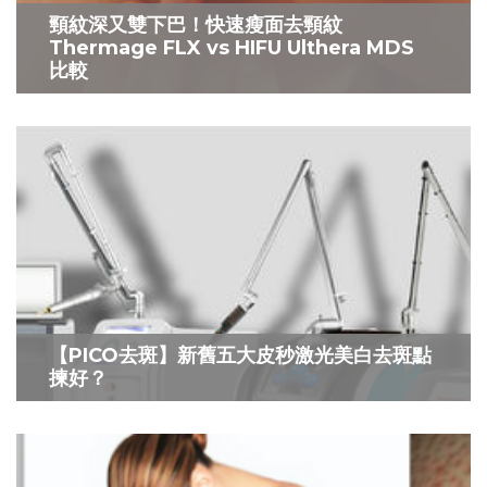
頸紋深又雙下巴！快速瘦面去頸紋
Thermage FLX vs HIFU Ulthera MDS
比較
【PICO去斑】新舊五大皮秒激光美白去斑點
揀好？