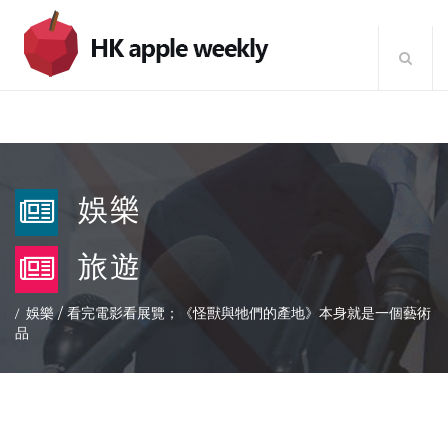
娛樂
旅遊
娛樂
/
看完電影看展覽；《怪獸與牠們的產地》本身就是一個藝術
品