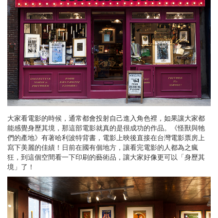
大家看電影的時候，通常都會投射自己進入角色裡，如果讓大家都
能感覺身歷其境，那這部電影就真的是很成功的作品。《怪獸與牠
們的產地》有著哈利波特背書，電影上映後直接在台灣電影票房上
寫下美麗的佳績！日前在國有個地方，讓看完電影的人都為之瘋
狂，到這個空間看一下印刷的藝術品，讓大家好像更可以「身歷其
境」了！