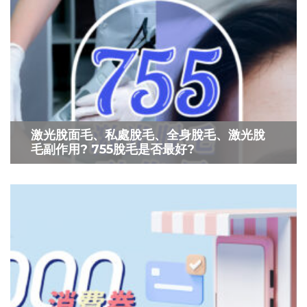
激光脫面毛、私處脫毛、全身脫毛、激光脫
毛副作用? 755脫毛是否最好?