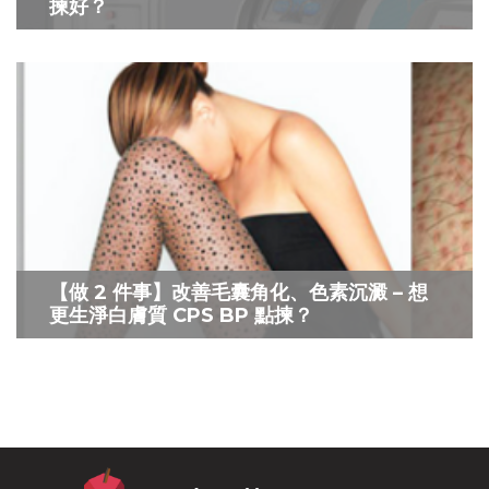
揀好？
【做 2 件事】改善毛囊角化、色素沉澱 – 想
更生淨白膚質 CPS BP 點揀？