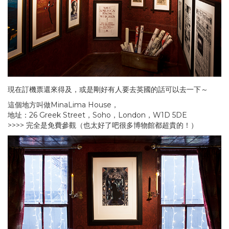
現在訂機票還來得及，或是剛好有人要去英國的話可以去一下～
這個地方叫做MinaLima House，
地址：26 Greek Street，Soho，London，W1D 5DE
>>>> 完全是免費參觀（也太好了吧很多博物館都超貴的！）