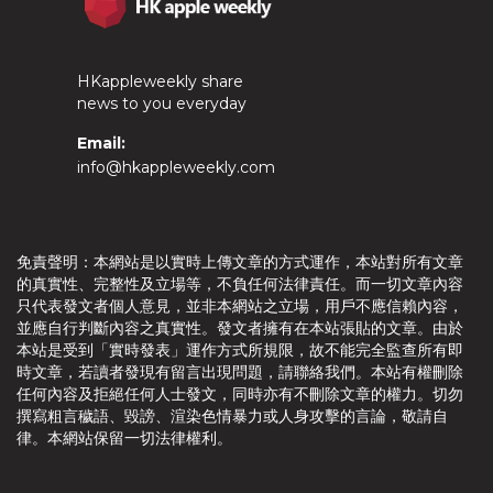
HKappleweekly share
news to you everyday
Email:
info@hkappleweekly.com
免責聲明：本網站是以實時上傳文章的方式運作，本站對所有文章
的真實性、完整性及立場等，不負任何法律責任。而一切文章內容
只代表發文者個人意見，並非本網站之立場，用戶不應信賴內容，
並應自行判斷內容之真實性。發文者擁有在本站張貼的文章。由於
本站是受到「實時發表」運作方式所規限，故不能完全監查所有即
時文章，若讀者發現有留言出現問題，請聯絡我們。本站有權刪除
任何內容及拒絕任何人士發文，同時亦有不刪除文章的權力。切勿
撰寫粗言穢語、毀謗、渲染色情暴力或人身攻擊的言論，敬請自
律。本網站保留一切法律權利。