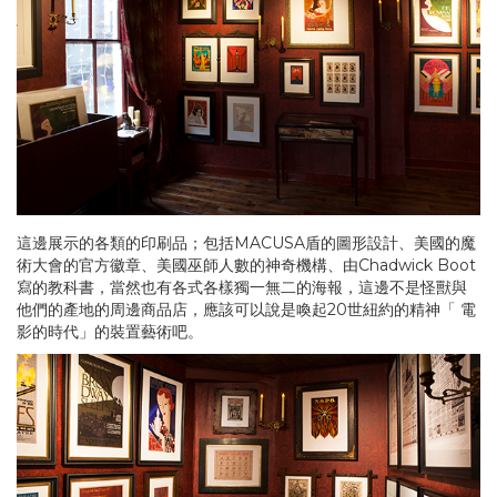
這邊展示的各類的印刷品；包括MACUSA盾的圖形設計、美國的魔
術大會的官方徽章、美國巫師人數的神奇機構、由Chadwick Boot
寫的教科書，當然也有各式各樣獨一無二的海報，這邊不是怪獸與
他們的產地的周邊商品店，應該可以說是喚起20世紐約的精神「 電
影的時代」的裝置藝術吧。