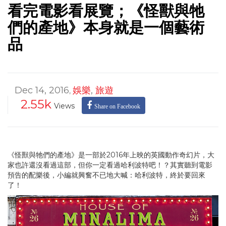
看完電影看展覽；《怪獸與牠
們的產地》本身就是一個藝術
品
Dec 14, 2016
娛樂
,
旅遊
,
2.55k
Views
Share on Facebook
《怪獸與牠們的產地》是一部於2016年上映的英國動作奇幻片，大
家也許還沒看過這部，但你一定看過哈利波特吧！？其實聽到電影
預告的配樂後，小編就興奮不已地大喊：哈利波特，終於要回來
了！