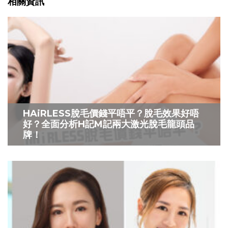
相關資訊
HAiRLESS脫毛價錢平唔平？脫毛效果好唔
好？全面分析H記M記兩大激光脫毛龍頭品
牌！