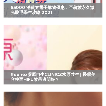
$5000 消費券電子購物優惠：至著數永久激
光脫毛學生攻略 2021
Reenex膠原自生CLINICZ水原共生 | 醫學美
容瘦面HIFU效果邊間好？