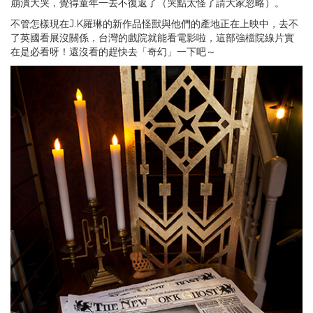
崩潰大哭，覺得童年一去不復返了（哭點太怪了請大家忽略）。
不管怎樣現在J.K羅琳的新作品怪獸與他們的產地正在上映中，去不
了英國看展沒關係，台灣的戲院就能看電影啦，這部強檔院線片實
在是必看呀！還沒看的趕快去「奇幻」一下吧～