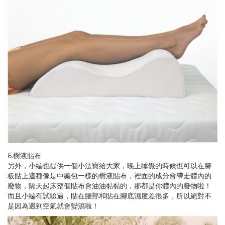
6.樹液貼布
另外，小編也提供一個小法寶給大家，晚上睡覺的時候也可以在腳
板貼上這種像是中藥包一樣的樹液貼布，裡面的成分會帶走體內的
廢物，隔天起床整個貼布會油油黏黏的，那都是你體內的廢物啦！
而且小編有試驗過，貼在腰部和貼在腳底濕度差很多，所以絕對不
是因為遇到空氣就會變濕啦！