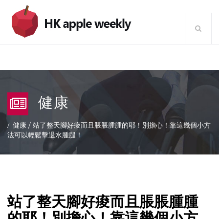
健康
健康
/
站了整天腳好痠而且脹脹腫腫的耶！別擔心！靠這幾個小方
法可以輕鬆擊退水腫腿！
站了整天腳好痠而且脹脹腫腫
的耶！別擔心！靠這幾個小方