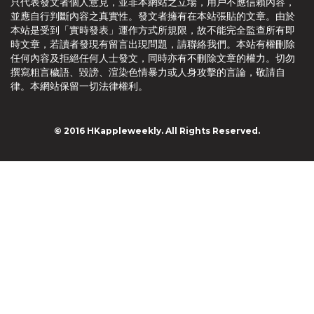
只代表發文者個人意見，並非本網站之立場，用戶不應信賴內容，
並應自行判斷內容之真實性。發文者擁有在本站張貼的文章。由於
本站是受到「實時發表」運作方式所規限，故不能完全監查所有即
時文章，若讀者發現有留言出現問題，請聯絡我們。本站有權刪除
任何內容及拒絕任何人士發文，同時亦有不刪除文章的權力。切勿
撰寫粗言穢語、毀謗、渲染色情暴力或人身攻擊的言論，敬請自
律。本網站保留一切法律權利。
© 2016 HKappleweekly. All Rights Reserved.