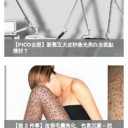
【PICO去斑】新舊五大皮秒激光美白去斑點
揀好？
【做 2 件事】改善毛囊角化、色素沉澱 – 想