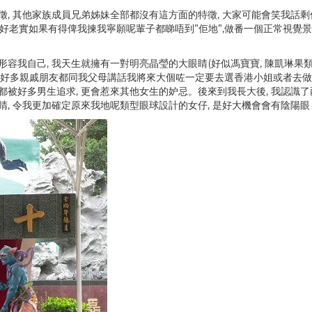
徵, 其他家族成員兄弟姊妹全部都沒有這方面的特徵, 大家可能會笑我話
 好老實如果有得俾我揀我寧願呢輩子都睇唔到”佢地”,做番一個正常視覺景
容我自己, 我天生就擁有一對明亮晶瑩的大眼睛(好似馮寶寶, 陳凱琳果類型
大好多親戚朋友都同我父母講話我將來大個咗一定要去選香港小姐或者去做明
都被好多男生追求, 更會惹來其他女生的妒忌。後來到我長大後, 我認識
睛, 令我更加確定原來我地呢類型眼球設計的女仔, 是好大機會會有陰陽眼