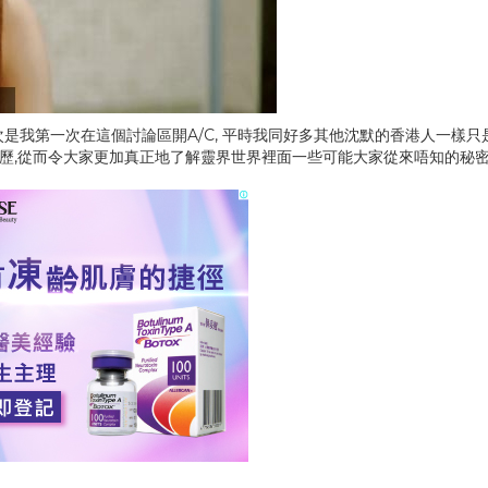
今次是我第一次在這個討論區開A/C, 平時我同好多其他沈默的香港人一樣只
經歷,從而令大家更加真正地了解靈界世界裡面一些可能大家從來唔知的秘