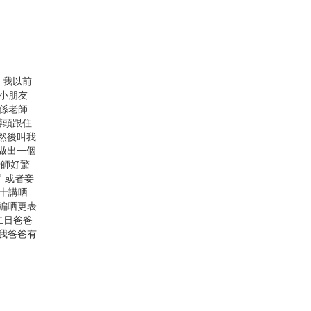
 我以前
日小朋友
佢係老師
膊頭跟住
然後叫我
即做出一個
老師好驚
 或者妾
一十講哂
早編哂更表
二日爸爸
 我爸爸有