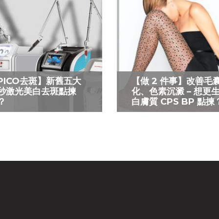
PICO去斑】新舊五大
【做 2 件事】改善毛
秒激光美白去斑點揀
化、色素沉澱 – 想更
？
白膚質 CPS BP 點揀