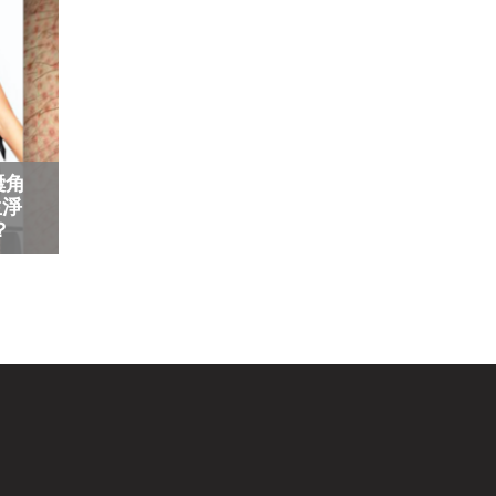
囊角
生淨
？