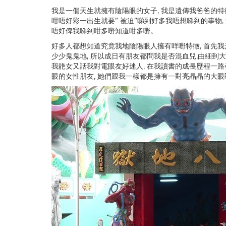
我是一個天生就擁有陰陽眼的女子, 我是遺傳我爸爸的特
咁唔好彩一出生就要” 被迫”睇到好多我唔想睇到的事物,
唔好俾我睇到咁多嘢知道咁多嘢。
好多人都想知道究竟我地陰陽眼人擁有咩嘢特徵, 首先我形
少少鬼鬼地, 所以成日有朋友都問我是否混血兒,由細到
我靘女又話我對電眼友好迷人, 在我讀書的成長歷程一路
眼的女性朋友, 她們跟我一樣都是擁有一對亮晶晶的大眼