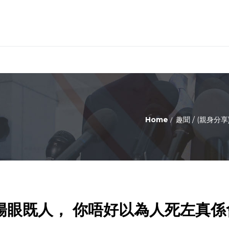
Home
趣聞
/
(親身分享
陰陽眼既人， 你唔好以為人死左真係