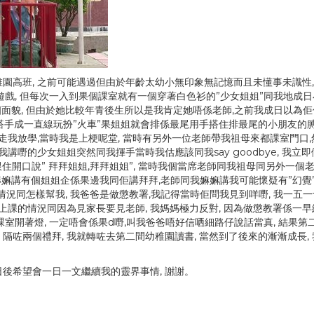
園高班, 之前可能遇過但由於年齡太幼小無印象無記憶而且未懂事未識性,
戲, 但每次一入到果個課室就有一個穿著白色衫的”少女姐姐”同我地成
全個面貌, 但由於她比較年青後生所以是我肯定她唔係老師,之前我成日以為
手搭手成一直線玩扮”火車”果姐姐就會排係最尾用手搭住排最尾的小朋友的
走我放學,當時我是上梗呢堂, 當時有另外一位老師帶我祖母來都課室門口,
講嘢的少女姐姐突然同我揮手當時我估應該同我say goodbye, 我立
, 跟住開口說” 拜拜姐姐,拜拜姐姐”, 當時我個當席老師同我祖母同另外一個
同嫲嫲講有個姐姐企係果邊我同佢講拜拜,老師同我嫲嫲講我可能懷疑有”幻覺”
情況同怎樣幫我, 我爸爸是做懲教署,我記得當時佢問我見到咩嘢, 我一五
上課的情況同因為見家長要見老師, 我媽媽極力反對, 因為做懲教署係一
室開著燈, 一定唔會係果d嘢,叫我爸爸唔好信哂細路仔說話當真, 結果第
 隔咗兩個禮拜, 我就轉咗去第二間幼稚園讀書, 當然到了後來的漸漸成長,
日後希望會一日一文繼續我的靈界事情, 謝謝。