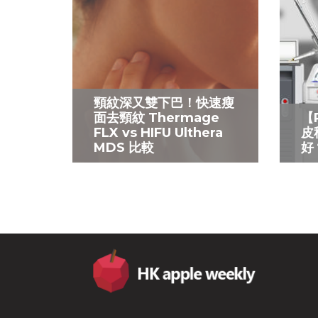
頸紋深又雙下巴！快速瘦
面去頸紋 Thermage
【
FLX vs HIFU Ulthera
皮
MDS 比較
好