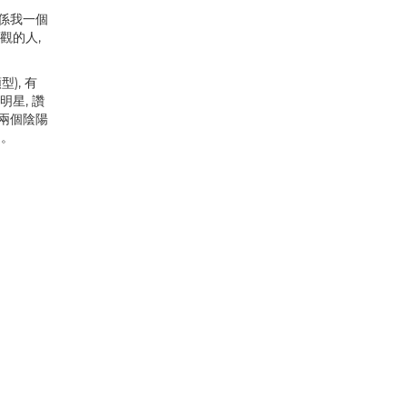
剩係我一個
觀的人,
), 有
星, 讚
了兩個陰陽
 。