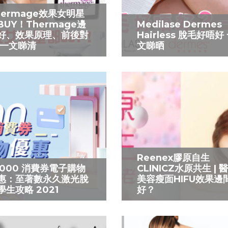
hermage效果女明星
BUY！Thermage邊
Medilase Dermes
好、效果原理、前後對
Hairless 脫毛好唔好
 一文睇清
文睇晒
Reenex膠原自生
5000 消費券電子購物
CLINICZ水原共生 | 
惠：至著數永久激光脫
美容瘦面HIFU效果邊
學生攻略 2021
好？