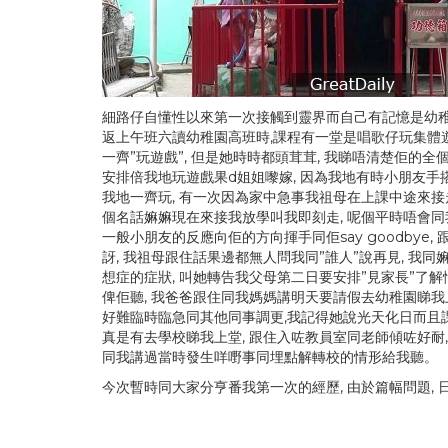
細路仔自懂性以來第一次接觸到靈界而自己有記憶是幼稚
返上午班六讀幼稚園高班時,課程有一堂是唱歌仔玩集體遊
一齊”玩遊戲”, 但是她時時都頭茸茸, 我睇唔清楚佢的
安排倍我地玩遊戲果d姐姐嚟嫁, 因為我地有時小朋友
我地一齊玩, 有一次因為家中急事我祖母在上課中途來接
個名話嫲嫲現在來接我放學叫我即刻走, 呢個平時唔會同我
一般小朋友的反應向佢的方向揮手同佢say goodbye
訝, 我祖母跟住話果邊都無人問我同”誰人”說再見, 我
想症的症狀, 叫她轉告我父母第二日要安排”見家長”了解
俾佢聽, 我爸爸跟住同我媽媽講明天要請假去幼稚園睇我
好難臨時臨急同其他同事調更,我記得她說光天化日而且課
真是有去學校睇我上堂, 跟住入咗教員室同老師傾咗好耐,
同我講過當時發生咩嘢事同埋點解轉校的情形給我聽。
今次暫時同大家分亨番我第一次的經歷, 由於篇幅問題, 