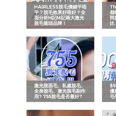
HAiRLESS脫毛價錢平唔
T
平？脫毛效果好唔好？全
都
面分析H記M記兩大激光
間
脫毛龍頭品牌！
比
激光脫面毛、私處脫毛、
$
全身脫毛、激光脫毛副作
優
用? 755脫毛是否最好?
毛