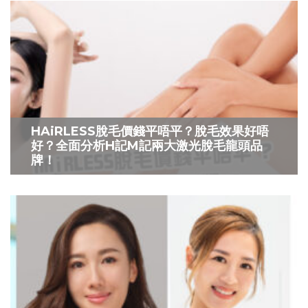
HAiRLESS脫毛價錢平唔平？脫毛效果好唔
好？全面分析H記M記兩大激光脫毛龍頭品
牌！