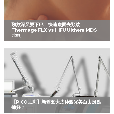
頸紋深又雙下巴！快速瘦面去頸紋
Thermage FLX vs HIFU Ulthera MDS
比較
【PICO去斑】新舊五大皮秒激光美白去斑點
揀好？