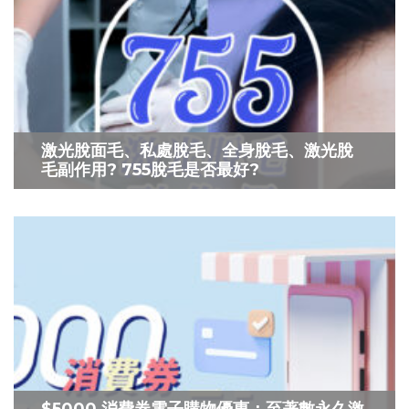
激光脫面毛、私處脫毛、全身脫毛、激光脫
毛副作用? 755脫毛是否最好?
$5000 消費券電子購物優惠：至著數永久激