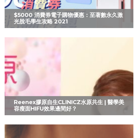
$5000 消費券電子購物優惠：至著數永久激
光脫毛學生攻略 2021
Reenex膠原自生CLINICZ水原共生 | 醫學美
容瘦面HIFU效果邊間好？