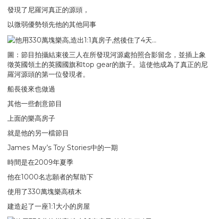
發現了尼羅河真正的源頭，
以微弱優勢領先他的其他同事
圖：節目拍攝結束後三人在所發現河源處拍照合影留念，並插上象
徵英國領土的英國國旗和top gear的旗子。這使他成為了真正的尼
羅河源頭的第一位發現者。
船長後來也做過
其他一些創意節目
上面的樂高房子
就是他的另一檔節目
James May’s Toy Stories中的一期
時間是在2009年夏季
他在1000名志願者的幫助下
使用了330萬塊樂高積木
建造起了一座1:1大小的房屋