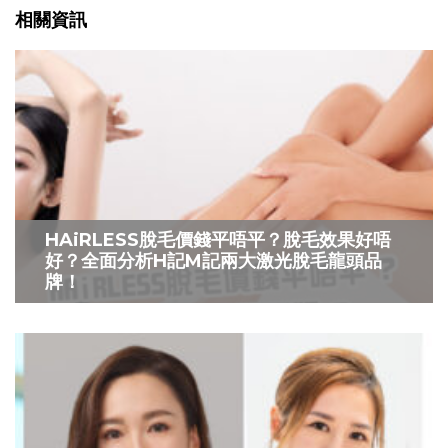
相關資訊
HAiRLESS脫毛價錢平唔平？脫毛效果好唔
好？全面分析H記M記兩大激光脫毛龍頭品
牌！