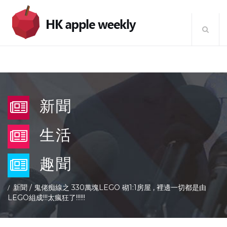
新聞
生活
趣聞
新聞
/
鬼佬痴線之 330萬塊LEGO 砌1:1房屋 , 裡邊一切都是由
LEGO組成!!!太瘋狂了!!!!!!