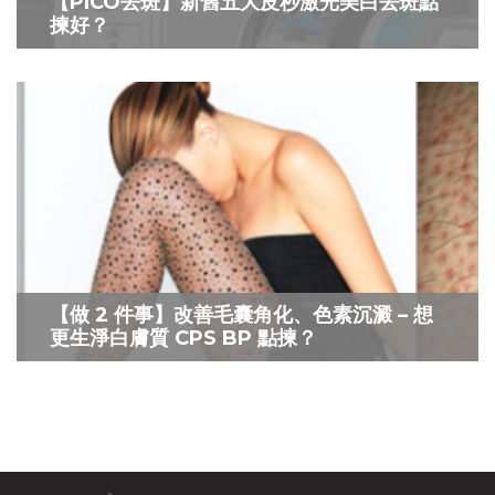
【PICO去斑】新舊五大皮秒激光美白去斑點
揀好？
【做 2 件事】改善毛囊角化、色素沉澱 – 想
更生淨白膚質 CPS BP 點揀？