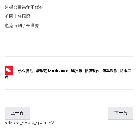
這檔節目當年不僅在
英國十分風靡
也流行到了全世界
永久脫毛
,
卓韻芝 MediLase
,
減肚腩
,
招牌製作
,
傳單製作
,
防水工
程
,
上一頁
下一頁
related_posts_givenid2