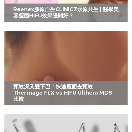
Reenex膠原自生CLINICZ水原共生 | 醫學美
容瘦面HIFU效果邊間好？
頸紋深又雙下巴！快速瘦面去頸紋
Thermage FLX vs HIFU Ulthera MDS
比較