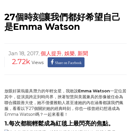
27個時刻讓我們都好希望自己
是Emma Watson
Jan 18, 2017
個人提升
,
娛樂
,
新聞
,
2.72k
Views
Share on Facebook
放眼好萊塢最具潛力的年輕女星，我敢說
Emma Watson
一定位居
其中，從演員跨足到時尚界，挾著智慧與美麗兼具的形像被任命為
聯合國親善大使，她不僅優雅動人甚至連她的內在涵養都讓我們佩
服，看看以下27個關於她的經典時刻，你也一樣曾經幻想過成為
Emma Watson嗎？一起來看看！
1.每次都能輕鬆成為紅毯上最閃亮的焦點。