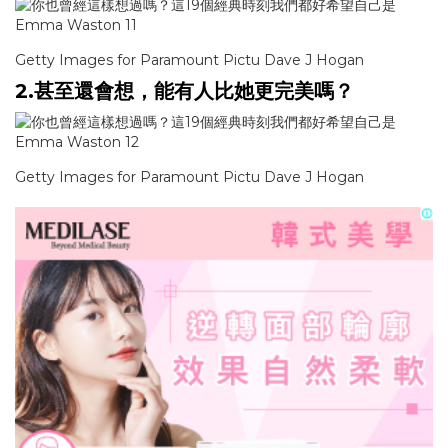
Getty Images for Paramount Pictu Dave J Hogan
2.甚至還會想，能有人比她更完美嗎？
Getty Images for Paramount Pictu Dave J Hogan