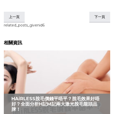
上一頁
下一頁
related_posts_givenid6
相關資訊
HAiRLESS脫毛價錢平唔平？脫毛效果好唔
好？全面分析H記M記兩大激光脫毛龍頭品
牌！