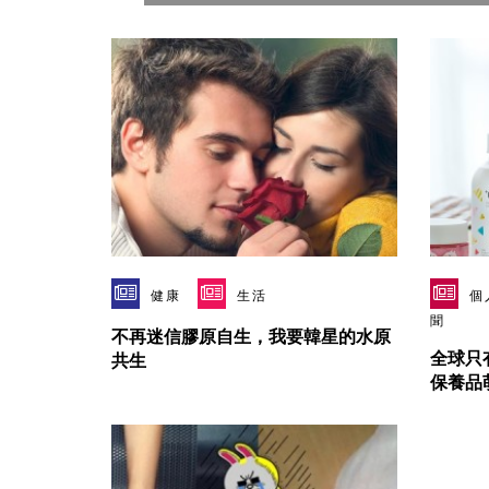
健康
生活
個
聞
不再迷信膠原自生，我要韓星的水原
全球只
共生
保養品