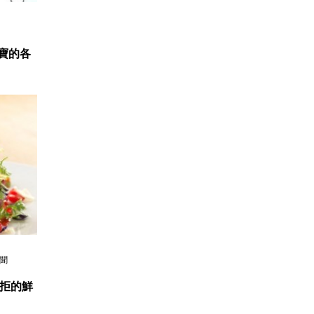
寶寶的各
聞
拒的鮮