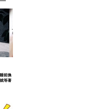
睡前換
就等著