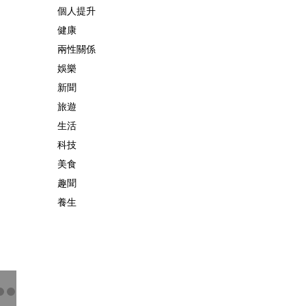
個人提升
健康
兩性關係
娛樂
新聞
旅遊
生活
科技
美食
趣聞
養生
，增強免疫力，美味又益顏！