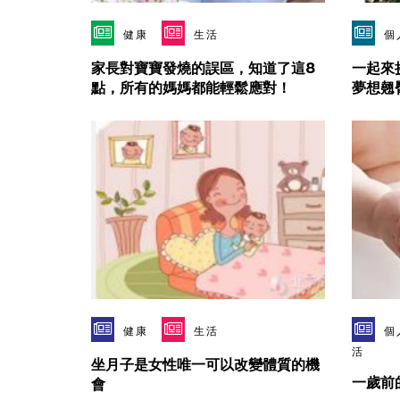
健康
生活
個
家長對寶寶發燒的誤區，知道了這8
一起來
點，所有的媽媽都能輕鬆應對！
夢想翹
健康
生活
個
活
坐月子是女性唯一可以改變體質的機
一歲前
會