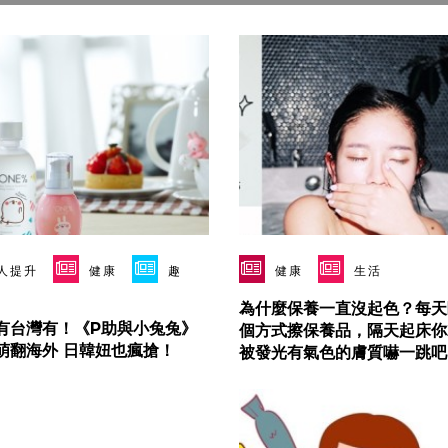
人提升
健康
趣
健康
生活
為什麼保養一直沒起色？每天
有台灣有！《P助與小兔兔》
個方式擦保養品，隔天起床你
萌翻海外 日韓妞也瘋搶！
被發光有氣色的膚質嚇一跳吧