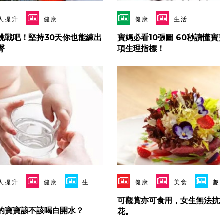
人提升
健康
健康
生活
挑戰吧！堅持30天你也能練出
寶媽必看10張圖 60秒讀懂
臀
項生理指標！
人提升
健康
生
健康
美食
趣
可觀賞亦可食用，女生無法抗
的寶寶該不該喝白開水？
花。