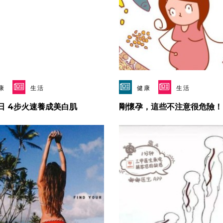
康
生活
健康
生活
日 4步火速養成美白肌
剛懷孕，這些不注意很危險！