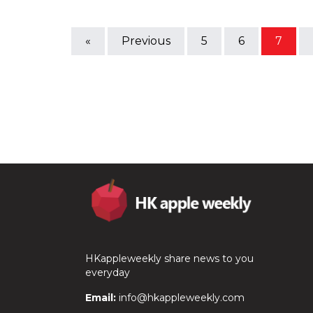
«
Previous
5
6
7
HKappleweekly share news to you
everyday
Email:
info@hkappleweekly.com