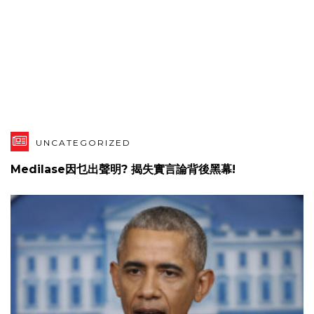
UNCATEGORIZED
Medilase因乜出聲明? 揭失實言論背後黑幕!