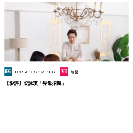
UNCATEGORIZED
娛樂
【影評】梁詠琪「畀母招親」