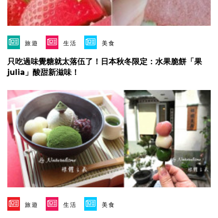
旅遊
生活
美食
只吃過味覺糖就太落伍了！日本秋冬限定：水果脆餅「果
julia」酸甜新滋味！
旅遊
生活
美食