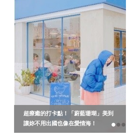
台南不只是美食天堂！讓妳美到冒泡
「３大宮廷系建築」怎麼拍都像幅
畫！