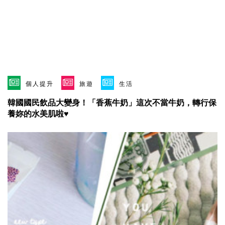
個人提升
旅遊
生活
韓國國民飲品大變身！「香蕉牛奶」這次不當牛奶，轉行保
養妳的水美肌啦♥