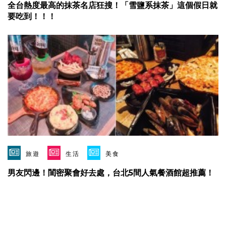
全台熱度最高的抹茶名店狂搜！「雪鹽系抹茶」這個假日就
要吃到！！！
旅遊
生活
美食
男友閃邊！閨密聚會好去處，台北5間人氣餐酒館超推薦！