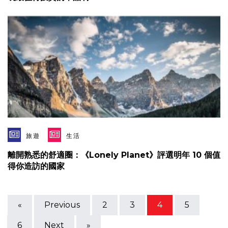
旅遊
生活
離開熟悉的舒適圈：《Lonely Planet》評選明年 10 個值
得你造訪的國家
«
Previous
2
3
4
5
6
Next
»