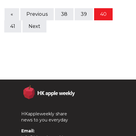
«
Previous
38
39
40
41
Next
HKappleweekly share
news to you everyday
Email: