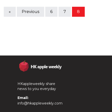
«
Previous
6
7
8
HKappleweekly share
news to you everyday
Email:
info@hkappleweekly.com