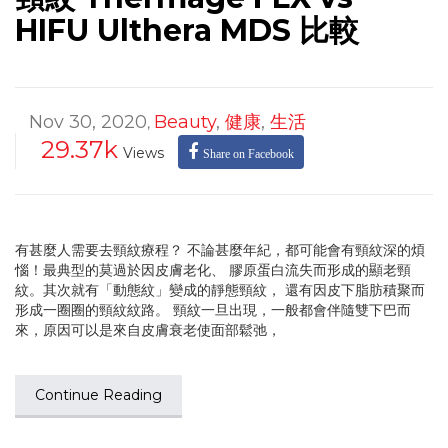
HIFU Ulthera MDS 比較
Nov 30, 2020
Beauty
,
健康
,
生活
,
29.37k
Views
Share on Facebook
有甚麼人需要去頸紋療程？ 不論甚麼年紀，都可能會有頸紋深的煩
惱！最典型的莫過於因皮膚老化、 膠原蛋白流失而形成的顯老頸
紋。其次就有「動態紋」變成的靜態頸紋， 還有因皮下脂肪積聚而
形成一圈圈的頸紋紋路。 頸紋一旦出現，一般都會伴隨雙下巴而
來，原因可以是來自皮膚衰老使面部鬆弛，
Continue Reading