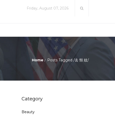
Friday, August 07, 2026
Home
Posts Tagged
/
去 頸 紋/
Category
Beauty