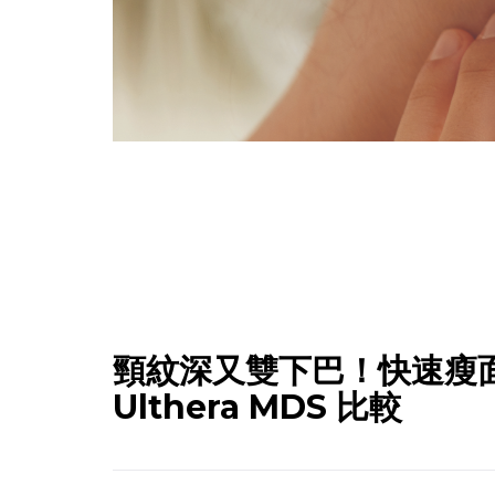
頸紋深又雙下巴！快速瘦面去頸紋
Ulthera MDS 比較