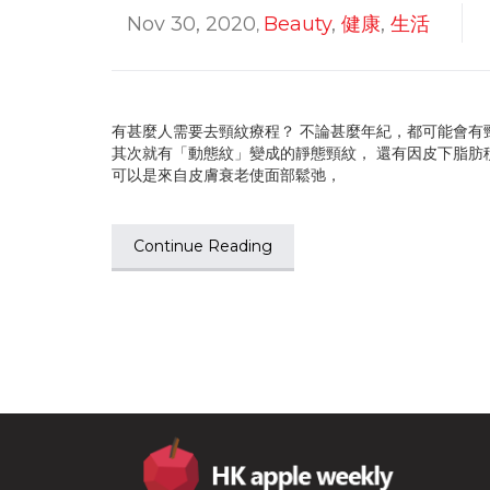
Nov 30, 2020
Beauty
,
健康
,
生活
,
有甚麼人需要去頸紋療程？ 不論甚麼年紀，都可能會有
其次就有「動態紋」變成的靜態頸紋， 還有因皮下脂肪
可以是來自皮膚衰老使面部鬆弛，
Continue Reading