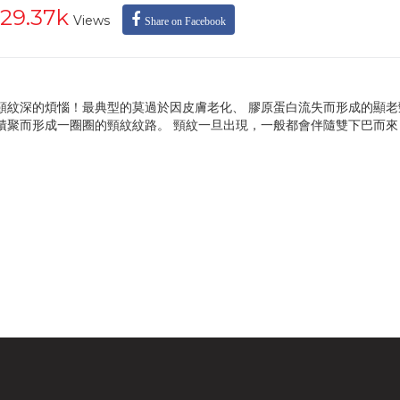
29.37k
Views
Share on Facebook
頸紋深的煩惱！最典型的莫過於因皮膚老化、 膠原蛋白流失而形成的顯老
積聚而形成一圈圈的頸紋紋路。 頸紋一旦出現，一般都會伴隨雙下巴而來