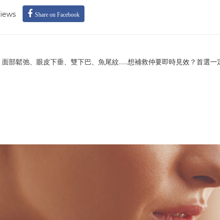
iews
Share on Facebook
面部鬆弛、眼皮下垂、雙下巴、魚尾紋……想補救仲要即時見效？首選一