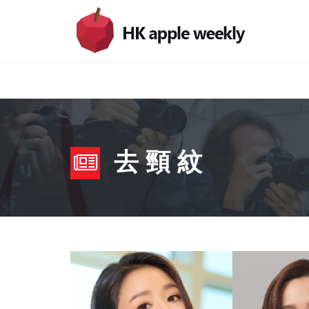
去 頸 紋