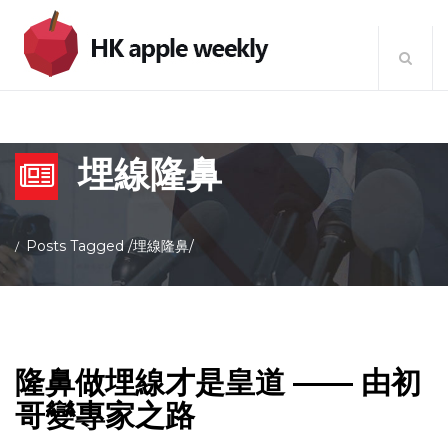
埋線隆鼻
Posts Tagged
/
埋線隆鼻/
隆鼻做埋線才是皇道 —— 由初
哥變專家之路