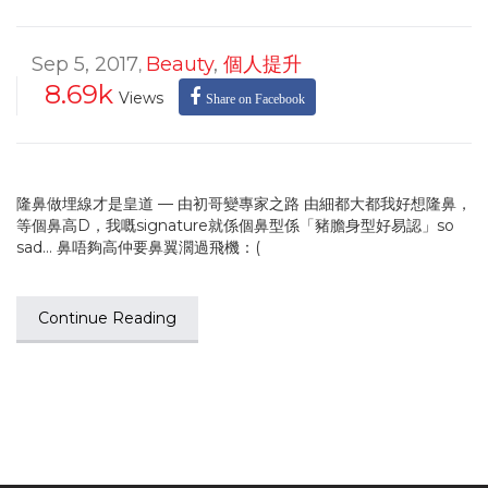
Sep 5, 2017
Beauty
,
個人提升
,
8.69k
Views
Share on Facebook
隆鼻做埋線才是皇道 — 由初哥變專家之路 由細都大都我好想隆鼻，
等個鼻高D，我嘅signature就係個鼻型係「豬膽身型好易認」so
sad… 鼻唔夠高仲要鼻翼濶過飛機：(
Continue Reading