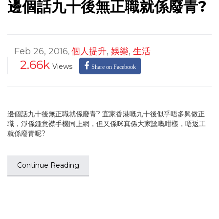
邊個話九十後無正職就係廢青?
Feb 26, 2016
個人提升
,
娛樂
,
生活
,
2.66k
Views
Share on Facebook
邊個話九十後無正職就係廢青? 宜家香港嘅九十後似乎唔多興做正
職，淨係鍾意襟手機同上網，但又係咪真係大家諗嘅咁樣，唔返工
就係廢青呢?
Continue Reading