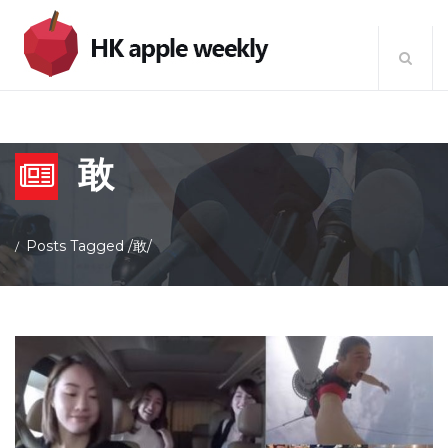
敢
Posts Tagged
/
敢/