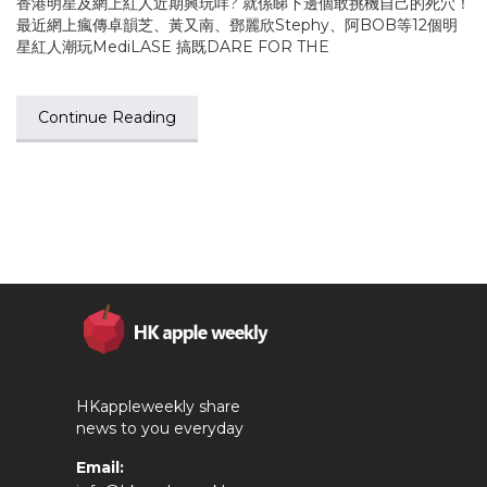
香港明星及網上紅人近期興玩咩? 就係睇下邊個敢挑機自己的死穴！
最近網上瘋傳卓韻芝、黃又南、鄧麗欣Stephy、阿BOB等12個明
星紅人潮玩MediLASE 搞既DARE FOR THE
Continue Reading
HKappleweekly share
news to you everyday
Email: