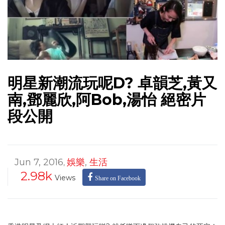
明星新潮流玩呢D? 卓韻芝,黃又
南,鄧麗欣,阿Bob,湯怡 絕密片
段公開
Jun 7, 2016
娛樂
,
生活
,
2.98k
Views
Share on Facebook