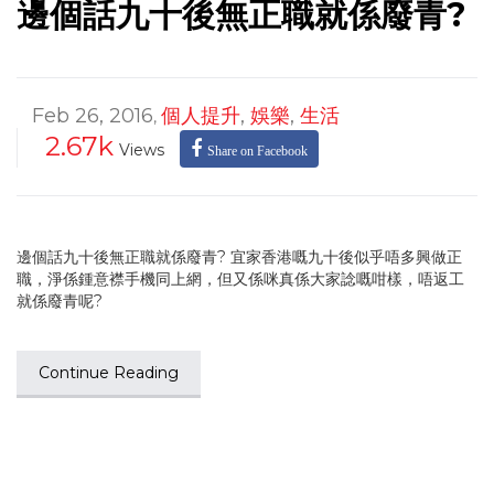
邊個話九十後無正職就係廢青?
Feb 26, 2016
個人提升
,
娛樂
,
生活
,
2.67k
Views
Share on Facebook
邊個話九十後無正職就係廢青? 宜家香港嘅九十後似乎唔多興做正
職，淨係鍾意襟手機同上網，但又係咪真係大家諗嘅咁樣，唔返工
就係廢青呢?
Continue Reading