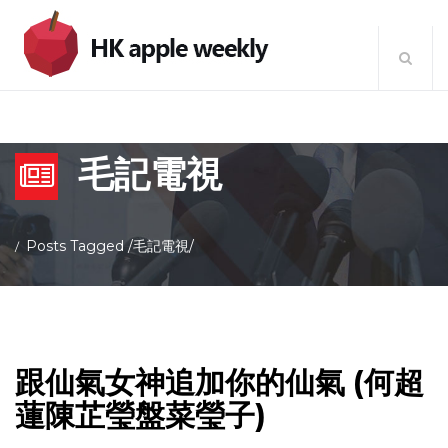
毛記電視
Posts Tagged
/
毛記電視/
跟仙氣女神追加你的仙氣 (何超
蓮陳芷瑩盤菜瑩子)