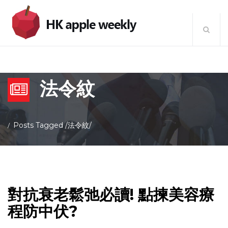
法令紋
Posts Tagged
/
法令紋/
對抗衰老鬆弛必讀! 點揀美容療
程防中伏?