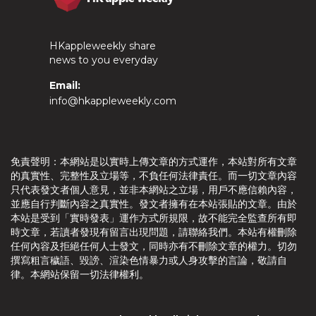
HKappleweekly share
news to you everyday
Email:
info@hkappleweekly.com
免責聲明：本網站是以實時上傳文章的方式運作，本站對所有文章
的真實性、完整性及立場等，不負任何法律責任。而一切文章內容
只代表發文者個人意見，並非本網站之立場，用戶不應信賴內容，
並應自行判斷內容之真實性。發文者擁有在本站張貼的文章。由於
本站是受到「實時發表」運作方式所規限，故不能完全監查所有即
時文章，若讀者發現有留言出現問題，請聯絡我們。本站有權刪除
任何內容及拒絕任何人士發文，同時亦有不刪除文章的權力。切勿
撰寫粗言穢語、毀謗、渲染色情暴力或人身攻擊的言論，敬請自
律。本網站保留一切法律權利。