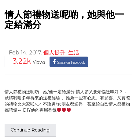
情人節禮物送呢啲，她與他一
定給滿分
Feb 14, 2017
個人提升
,
生活
,
3.22k
Views
Share on Facebook
情人節禮物送呢啲，她/他一定給滿分 情人節又要煩惱送咩好？～
就將我咁多年得來的送禮經驗， 推薦一些有心思、有驚喜、又實際
的禮物比大家啦^_^ 不論男/女朋友都送得，甚至給自己情人節禮物
都唔錯～ DIY他的專屬香氛
Continue Reading