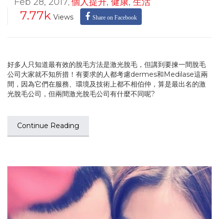
Feb 28, 2017
個人提升
,
健康
,
生活
,
7.77k
Views
Share on Facebook
好多人只知道最有效的脫毛方法是激光脫毛，但講到要揀一間脫毛
公司大家就不知所措！有要求的人都考慮dermes和Medilase這兩
間，因為它們在服務、環境及技術上都不相伯仲，算是最出名的激
光脫毛公司，但兩間激光脫毛公司有什麼不同呢?
Continue Reading