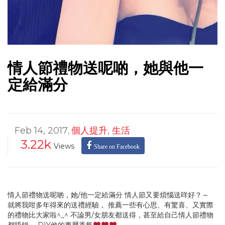
情人節禮物送呢啲，她與他一
定給滿分
Feb 14, 2017
個人提升
,
生活
,
3.22k
Views
Share on Facebook
情人節禮物送呢啲，她/他一定給滿分 情人節又要煩惱送咩好？～
就將我咁多年得來的送禮經驗， 推薦一些有心思、有驚喜、又實際
的禮物比大家啦^_^ 不論男/女朋友都送得，甚至給自己情人節禮物