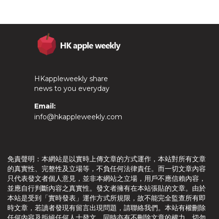
HKappleweekly share
news to you everyday
Email:
info@hkappleweekly.com
免責聲明：本網站是以實時上傳文章的方式運作，本站對所有文章
的真實性、完整性及立場等，不負任何法律責任。而一切文章內容
只代表發文者個人意見，並非本網站之立場，用戶不應信賴內容，
並應自行判斷內容之真實性。發文者擁有在本站張貼的文章。由於
本站是受到「實時發表」運作方式所規限，故不能完全監查所有即
時文章，若讀者發現有留言出現問題，請聯絡我們。本站有權刪除
任何內容及拒絕任何人士發文，同時亦有不刪除文章的權力。切勿