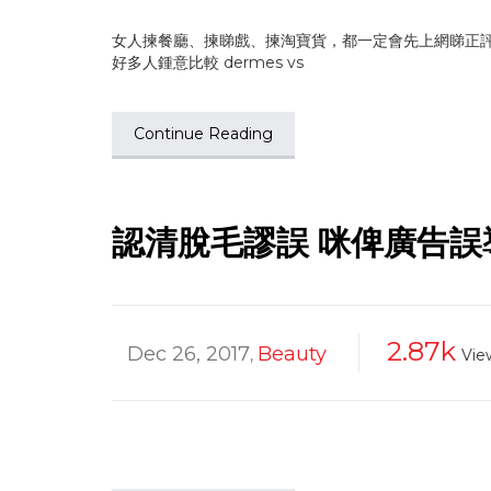
女人揀餐廳、揀睇戲、揀淘寶貨，都一定會先上網睇正評，
好多人鍾意比較 dermes vs
Continue Reading
認清脫毛謬誤 咪俾廣告誤
2.87k
Dec 26, 2017
Beauty
,
Vie