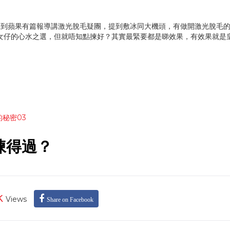
？ 早前見到蘋果有篇報導講激光脫毛疑團，提到敷冰同大機頭，有做開激光脫毛
一向是很多女仔的心水之選，但就唔知點揀好？其實最緊要都是睇效果，有效果就是
否揀得過？
k
Views
Share on Facebook