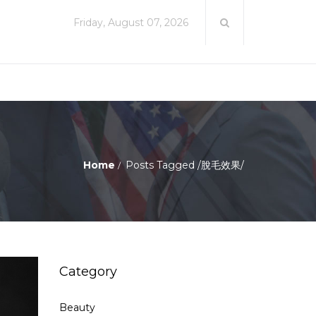
Friday, August 07, 2026
Home
Posts Tagged
/
脫毛效果/
Category
Beauty