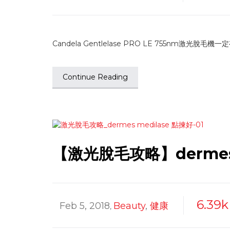
Candela Gentlelase PRO LE 755nm激光脫毛機
Continue Reading
【激光脫毛攻略】dermes 
6.39k
Feb 5, 2018
Beauty
,
健康
,