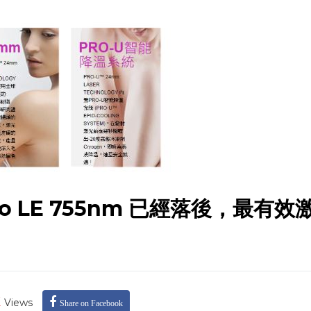
e Pro LE 755nm 已經落後，最有效
k
Views
Share on Facebook