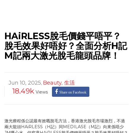
HAiRLESS脫毛價錢平唔平？
脫毛效果好唔好？全面分析H記
M記兩大激光脫毛龍頭品牌！
Jun 10, 2025
Beauty
,
生活
,
18.49k
Views
Share on Facebook
激光療程係公認最有效嘅脫毛方法，香港激光脫毛市場激烈，不過
兩大龍頭HAiRLESS（H記）同MEDILASE（M記）向來係唔少
JM嘅心水。但究竟HAiRLESS脫毛價錢平唔平？脫毛效果好唔好？