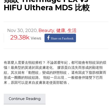
HIFU Ulthera MDS 比較
Nov 30, 2020
Beauty
,
健康
,
生活
,
29.38k
Views
Share on Facebook
有甚麼人需要去頸紋療程？ 不論甚麼年紀，都可能會有頸紋深的煩
惱！最典型的莫過於因皮膚老化、 膠原蛋白流失而形成的顯老頸
紋。其次就有「動態紋」變成的靜態頸紋， 還有因皮下脂肪積聚而
形成一圈圈的頸紋紋路。 頸紋一旦出現，一般都會伴隨雙下巴而
來，原因可以是來自皮膚衰老使面部鬆弛，
Continue Reading