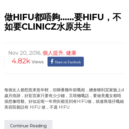
做HIFU都唔夠……要HIFU，不
如要CLINICZ水原共生
Nov 20, 2016
個人提升
,
健康
,
4.82k
Views
Share on Facebook
每個女人都想愈來愈年輕，但睇番幾年前嘅相，總會睇到宜家臉上d
歲月痕跡，好彩宜家只要有少少錢，又唔懶嘅話，要做美魔女都唔
係想像咁難。好似近呢一年周街都見到有HIFU做，就連商場仔嘅細
美容院都話有 HIFU 做，不過 HIFU
Continue Reading