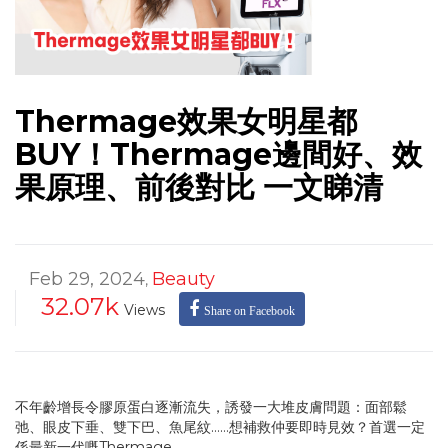
Thermage效果女明星都
BUY！Thermage邊間好、效
果原理、前後對比 一文睇清
Feb 29, 2024
Beauty
,
32.07k
Views
Share on Facebook
不年齡增長令膠原蛋白逐漸流失，誘發一大堆皮膚問題：面部鬆
弛、眼皮下垂、雙下巴、魚尾紋……想補救仲要即時見效？首選一定
係最新一代嘅Thermage