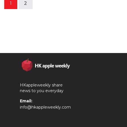
1
2
HKappleweekly share
news to you everyday
Email:
info@hkappleweekly.com