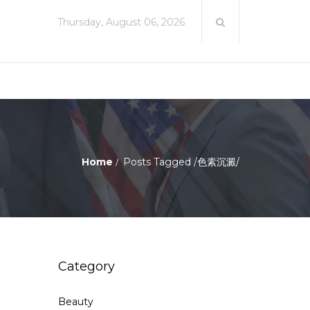
Thursday, August 06, 2026
Home
Posts Tagged
/
色素沉澱/
Category
Beauty