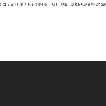
質 CPS BP 點揀？ 只要摸摸手臂、大脾、屁股，或者眼見皮膚有粒粒如