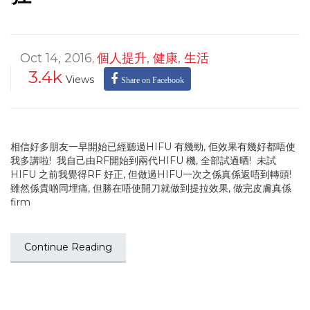
Oct 14, 2016
個人提升
,
健康
,
生活
,
3.4k
Views
Share on Facebook
相信好多朋友一早開始已經聽過HIFU 有幾勁, 佢效果有幾好都唔使
我多講啦! 我自己由RF開始到兩代HIFU 機, 全部試過晒! 未試
HIFU 之前我覺得RF 好正, 但做過HIFU一次之係真係返唔到轉頭!
雖然係貴啲同埋痛, 但勝在唔使開刀就做到提拉效果, 做完皮膚真係
firm
Continue Reading