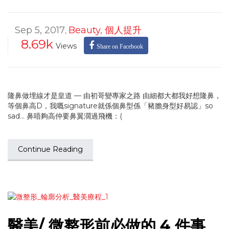
Sep 5, 2017
Beauty
,
個人提升
,
8.69k
Views
Share on Facebook
隆鼻做埋線才是皇道 — 由初哥變專家之路 由細都大都我好想隆鼻，
等個鼻高D，我嘅signature就係個鼻型係「豬膽身型好易認」so
sad… 鼻唔夠高仲要鼻翼濶過飛機：(
Continue Reading
醫美/ 微整形前必做的 4 件事