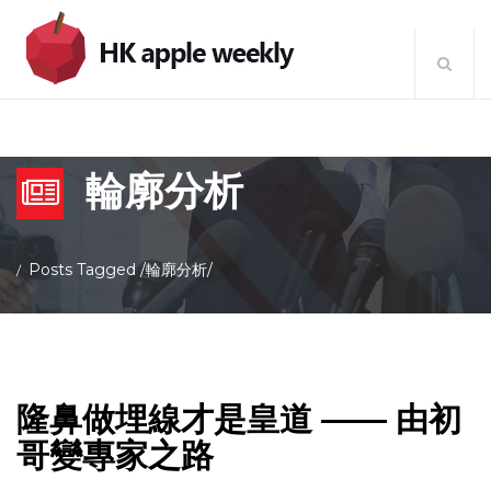
輪廓分析
Posts Tagged
/
輪廓分析/
隆鼻做埋線才是皇道 —— 由初
哥變專家之路