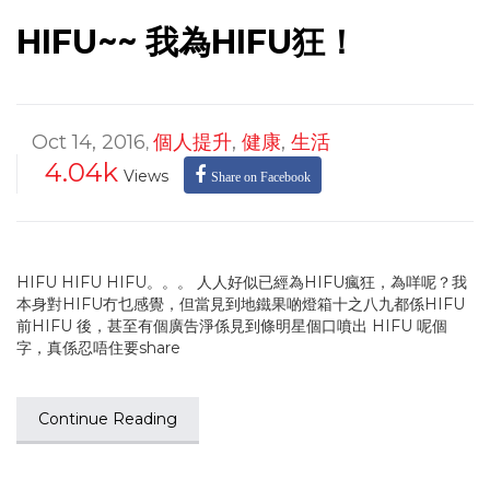
HIFU~~ 我為HIFU狂！
Oct 14, 2016
個人提升
,
健康
,
生活
,
4.04k
Views
Share on Facebook
HIFU HIFU HIFU。。。 人人好似已經為HIFU瘋狂，為咩呢？我
本身對HIFU冇乜感覺，但當見到地鐵果啲燈箱十之八九都係HIFU
前HIFU 後，甚至有個廣告淨係見到條明星個口噴出 HIFU 呢個
字，真係忍唔住要share
Continue Reading