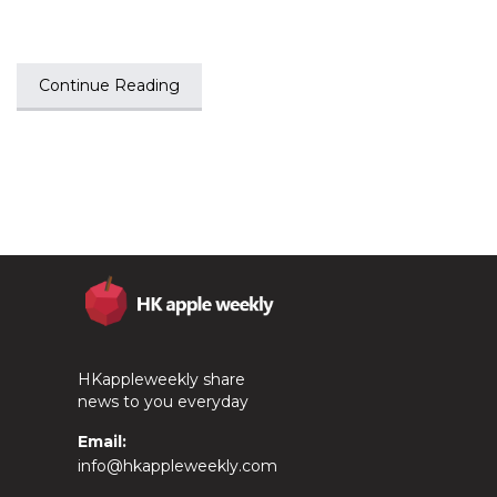
Continue Reading
HKappleweekly share
news to you everyday
Email:
info@hkappleweekly.com