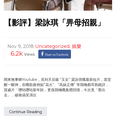
【影評】梁詠琪「畀母招親」
Nov 9, 2018
Uncategorized
,
娛樂
,
6.2k
Views
Share on Facebook
閒來無事睇Youtube，見到天后級 “玉女” 梁詠琪嘅最新短片，當堂
醒一醒神，佢嘅歌曲例如”花火”、”高妹正傳” 等我哋都耳熟能詳，
賀歲片「嚦咕嚦咕新年財」更係我哋嘅集體回憶，今次竟「豁出
去」，破格搞笑演出
Continue Reading