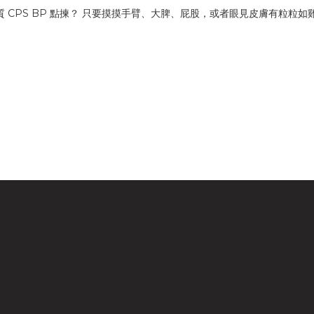
質 CPS BP 點揀？ 只要摸摸手臂、大脾、屁股，或者眼見皮膚有粒粒如