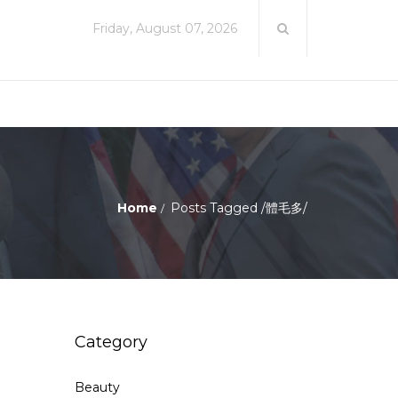
Friday, August 07, 2026
Home
Posts Tagged
/
體毛多/
Category
Beauty