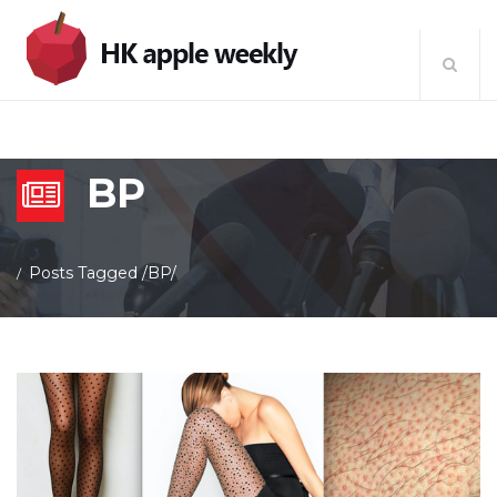
BP
Posts Tagged
/
BP/