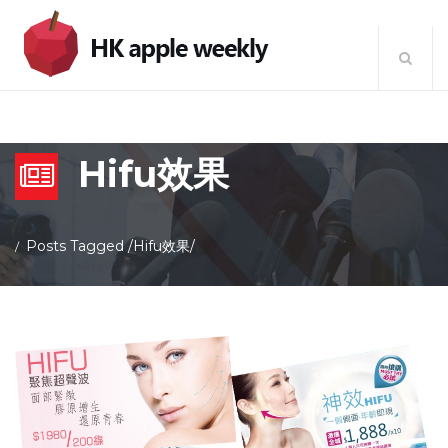
Hifu效果
Posts Tagged
/
Hifu效果/