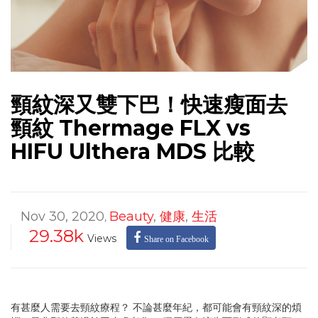
頸紋深又雙下巴！快速瘦面去
頸紋 Thermage FLX vs
HIFU Ulthera MDS 比較
Nov 30, 2020
Beauty
,
健康
,
生活
,
29.38k
Views
Share on Facebook
有甚麼人需要去頸紋療程？ 不論甚麼年紀，都可能會有頸紋深的煩