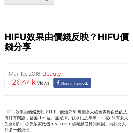
HIFU效果由價錢反映？HIFU價
錢分享
Mar 10, 2018
Beauty
,
26.44k
Views
Share on Facebook
HIFU效果由價錢反映？HIFU價錢分享 每個女人總會覺得自己的皮
膚好有問題，鬆弛The 皮、無光澤、缺水甩皮等等⋯⋯呢d只有女人
先會明白，亦係依家做機treatment越嚟越盛行的原因。而我比人
仲多一個煩惱 ——