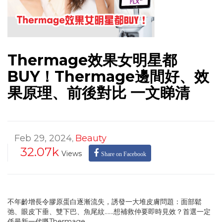
Thermage效果女明星都
BUY！Thermage邊間好、效
果原理、前後對比 一文睇清
Feb 29, 2024
Beauty
,
32.07k
Views
Share on Facebook
不年齡增長令膠原蛋白逐漸流失，誘發一大堆皮膚問題：面部鬆
弛、眼皮下垂、雙下巴、魚尾紋……想補救仲要即時見效？首選一定
係最新一代嘅Thermage