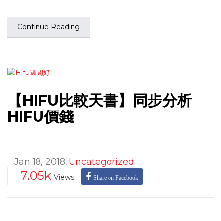
Continue Reading
【HIFU比較天書】同步分析
HIFU價錢
Jan 18, 2018
Uncategorized
,
7.05k
Views
Share on Facebook