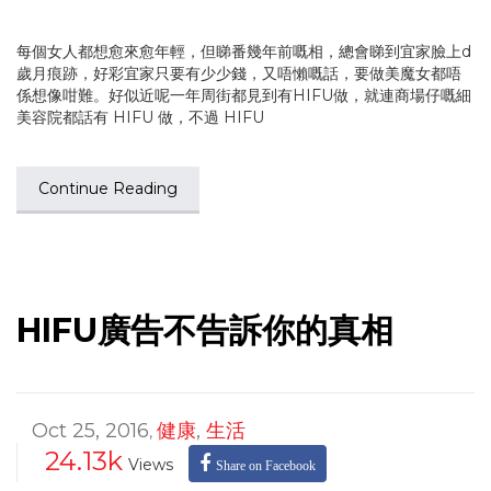
每個女人都想愈來愈年輕，但睇番幾年前嘅相，總會睇到宜家臉上d
歲月痕跡，好彩宜家只要有少少錢，又唔懶嘅話，要做美魔女都唔
係想像咁難。好似近呢一年周街都見到有HIFU做，就連商場仔嘅細
美容院都話有 HIFU 做，不過 HIFU
Continue Reading
HIFU廣告不告訴你的真相
Oct 25, 2016
健康
,
生活
,
24.13k
Views
Share on Facebook