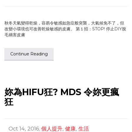
秋冬天氣變得乾燥，容易令敏感如急症般突襲，大氣候免不了，但
改變小環境也可改善乾燥敏感的皮膚。 第１招：STOP! 停止DIY脫
毛禍害皮膚
Continue Reading
妳為HIFU狂? MDS 令妳更瘋
狂
Oct 14, 2016
個人提升
,
健康
,
生活
,