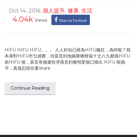
Oct 14, 2016
個人提升
,
健康
,
生活
,
4.04k
Views
Share on Facebook
HIFU HIFU HIFU。。。 人人好似已經為HIFU瘋狂，為咩呢？我
本身對HIFU冇乜感覺，但當見到地鐵果啲燈箱十之八九都係HIFU
前HIFU 後，甚至有個廣告淨係見到條明星個口噴出 HIFU 呢個
字，真係忍唔住要share
Continue Reading