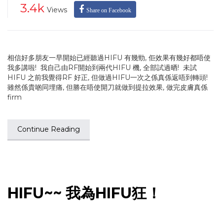
3.4k
Views
Share on Facebook
相信好多朋友一早開始已經聽過HIFU 有幾勁, 佢效果有幾好都唔使
我多講啦! 我自己由RF開始到兩代HIFU 機, 全部試過晒! 未試
HIFU 之前我覺得RF 好正, 但做過HIFU一次之係真係返唔到轉頭!
雖然係貴啲同埋痛, 但勝在唔使開刀就做到提拉效果, 做完皮膚真係
firm
Continue Reading
HIFU~~ 我為HIFU狂！