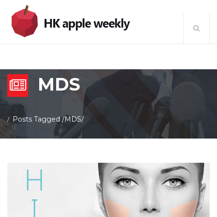
MDS
Posts Tagged
/
MDS/