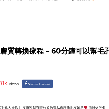
ICZ XR膚質轉換療程 – 60分鐘可以幫
81k
Views
Share on Facebook
60分鐘可以幫毛孔大掃除！ 皮膚容易有暗粒又唔識點處理嘅朋友留意
前排做咗個