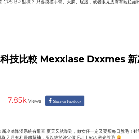
質 CPS BP 點揀？ 只要摸摸手臂、大脾、屁股，或者眼見皮膚有粒粒如
技比較 Mexxlase Dxxmes 
7.85k
Views
Share on Facebook
xxmes 新冷凍降溫系統有驚喜 夏天又就嚟到，做女仔一定又要煩每日脫毛！
 月有利是錢幫補，所以終於決定做 Full Legs 激光脫毛