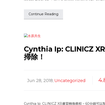
Continue Reading
Cynthia Ip: CLIN
掃除！
4.
Jun 28, 2018
Uncategorized
,
Cynthia Ip: CLINICZ XR膚質轉換療程 – 