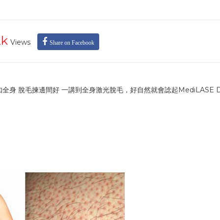
2k
Views
Share on Facebook
5分鍾話你知全身 脫毛揀邊間好 一講到全身激光脫毛，好自然就會諗起MediLASE D