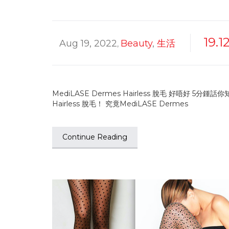
19.1
Aug 19, 2022
Beauty
,
生活
,
MediLASE Dermes Hairless 脫毛 好唔好 
Hairless 脫毛！ 究竟MediLASE Dermes
Continue Reading