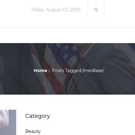
Friday, August 07, 2026
Home
Posts Tagged
/
medilase/
Category
Beauty