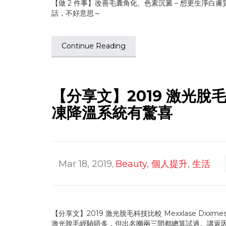
【做 2 件事】改善毛囊角化、色素沉澱 – 想更生淨白膚
話，不好意思～
Continue Reading
【分享文】2019 激光脫毛科
凍降溫系統有驚喜
Mar 18, 2019
Beauty
,
個人提升
,
生活
,
【分享文】2019 激光脫毛科技比較 Mexxlase D
激光脫毛經驗唔多，但出名嗰兩三間都總算試過。講返因為 2