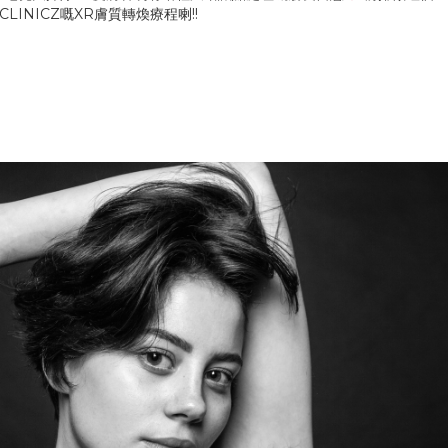
LINICZ嘅XR膚質轉煥療程喇!!