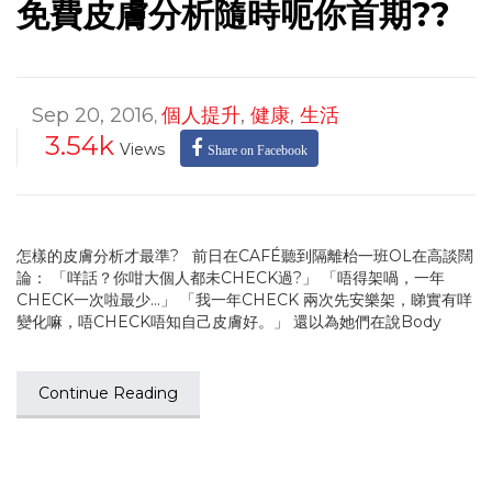
免費皮膚分析隨時呃你首期??
Sep 20, 2016
個人提升
,
健康
,
生活
,
3.54k
Views
Share on Facebook
怎樣的皮膚分析才最準? 前日在CAFÉ聽到隔離枱一班OL在高談闊
論： 「咩話？你咁大個人都未CHECK過?」 「唔得架喎，一年
CHECK一次啦最少…」 「我一年CHECK 兩次先安樂架，睇實有咩
變化嘛，唔CHECK唔知自己皮膚好。」 還以為她們在說Body
Continue Reading