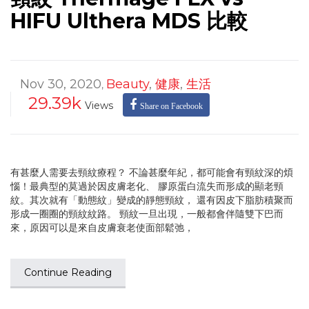
HIFU Ulthera MDS 比較
Nov 30, 2020
Beauty
,
健康
,
生活
,
29.39k
Views
Share on Facebook
有甚麼人需要去頸紋療程？ 不論甚麼年紀，都可能會有頸紋深的煩
惱！最典型的莫過於因皮膚老化、 膠原蛋白流失而形成的顯老頸
紋。其次就有「動態紋」變成的靜態頸紋， 還有因皮下脂肪積聚而
形成一圈圈的頸紋紋路。 頸紋一旦出現，一般都會伴隨雙下巴而
來，原因可以是來自皮膚衰老使面部鬆弛，
Continue Reading