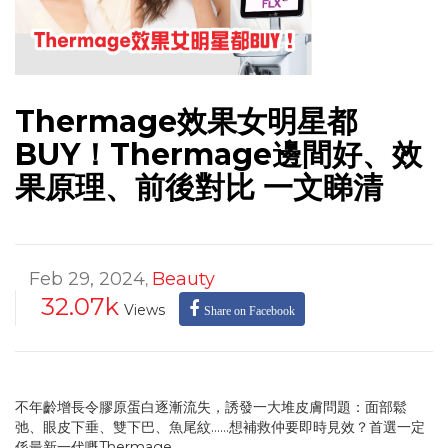
Thermage效果女明星都
BUY！Thermage邊間好、效
果原理、前後對比 一文睇清
Feb 29, 2024
Beauty
,
32.07k
Views
Share on Facebook
不年齡增長令膠原蛋白逐漸流失，誘發一大堆皮膚問題：面部鬆
弛、眼皮下垂、雙下巴、魚尾紋……想補救仲要即時見效？首選一定
係最新一代嘅Thermage