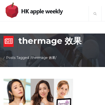
thermage 效果
Posts Tagged
/
thermage 效果/