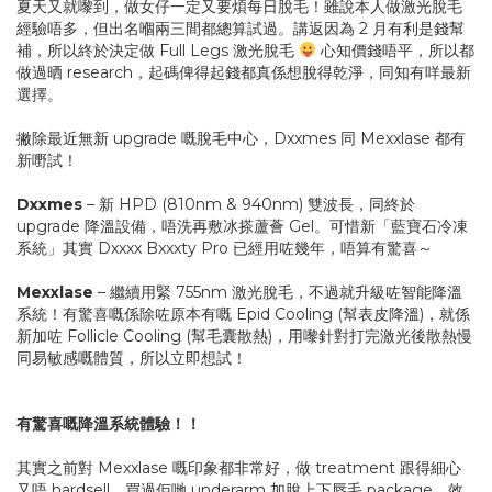
夏天又就嚟到，做女仔一定又要煩每日脫毛！雖說本人做激光脫毛
經驗唔多，但出名嗰兩三間都總算試過。講返因為 2 月有利是錢幫
補，所以終於決定做 Full Legs 激光脫毛
心知價錢唔平，所以都
做過晒 research，起碼俾得起錢都真係想脫得乾淨，同知有咩最新
選擇。
撇除最近無新 upgrade 嘅脫毛中心，Dxxmes 同 Mexxlase 都有
新嘢試！
Dxxmes
– 新 HPD (810nm & 940nm) 雙波長，同終於
upgrade 降溫設備，唔洗再敷冰搽蘆薈 Gel。可惜新「藍寶石冷凍
系統」其實 Dxxxx Bxxxty Pro 已經用咗幾年，唔算有驚喜～
Mexxlase
– 繼續用緊 755nm 激光脫毛，不過就升級咗智能降溫
系統！有驚喜嘅係除咗原本有嘅 Epid Cooling (幫表皮降溫)，就係
新加咗 Follicle Cooling (幫毛囊散熱)，用嚟針對打完激光後散熱慢
同易敏感嘅體質，所以立即想試！
有驚喜嘅降溫系統體驗！！
其實之前對 Mexxlase 嘅印象都非常好，做 treatment 跟得細心
又唔 hardsell。買過佢哋 underarm 加脫上下唇毛 package，效