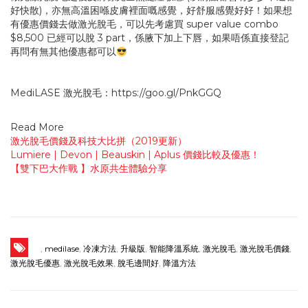
好快散)，亦無高溫困喺皮膚裡面嘅感覺，好舒服感覺好好！
如果想
有優惠價錢去做激光脫毛，可以先考慮買 super value combo
$8,500 已經可以脫 3 part，係腋下加上下唇，如果唔係直接登記
再問有無其他優惠都可以
MediLASE 激光脫毛：
https://goo.gl/PnkGGQ
Read More
激光脫毛價錢及科技大比拼（2019更新）
Lumiere | Devon | Beauskin | Aplus 價錢比較及優惠！
【雙下巴大作戰 】水原共生體驗分享
,
medilase
,
冷凍方法
,
升級版
,
智能降溫系統
,
激光脫毛
,
激光脫毛價錢
,
激光脫毛優惠
,
激光脫毛效果
,
脫毛邊間好
,
降溫方法