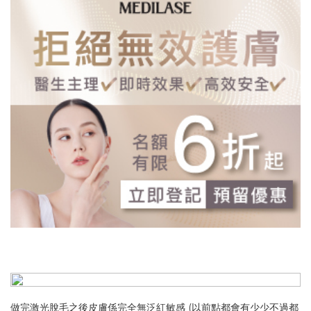
做完激光脫毛之後皮膚係完全無泛紅敏感 (以前點都會有少少不過都