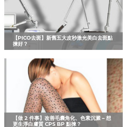
【PICO去斑】新舊五大皮秒激光美白去斑點
揀好？
【做 2 件事】改善毛囊角化、色素沉澱 – 想
更生淨白膚質 CPS BP 點揀？