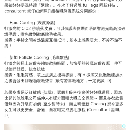
果都好好唔洗持續「返脫」。今次了解過脫 full legs 同新科技，
consultant 就仔細解釋升級後嘅降溫系統分兩部份：
• Epid Cooling (表皮降溫)
打激光前 0.02 秒噴落皮膚，可以保護表皮層而唔影響激光嘅高溫破
壞毛囊，咁先做到徹底脫毛效果。
感覺：半秒之間冷熱溫度互相抵消，基本上感覺唔大，不冷不熱不
痛！
• 新加 Follicle Cooling (毛囊散熱)
打激光後搽上皮膚去縮短散熱時間，加快受熱後嘅皮膚復原，仲可
以鎮靜舒緩、抗炎抗敏！
感覺：泡泡質感，噴上皮膚之後再搽開，有 d 微涼又似泡泡糖加水
之後會發出噼嚦啪啦嘅聲音 (最有驚喜嘅地方，一定要試 :D)
若果皮膚易泛紅敏感 (似我)，呢個升級科技會係好好嘅選擇，因為
比起其他脫毛公司係仲未有呢方面咁大嘅安全保障～ 而且亦都欣賞
佢無因為升級而加價 (至少暫時未)，而去研發新 Cooling 想令更多
女生可以更安全、舒適、自在咁完成脫毛療程 (Consultant 話嘅
:P)