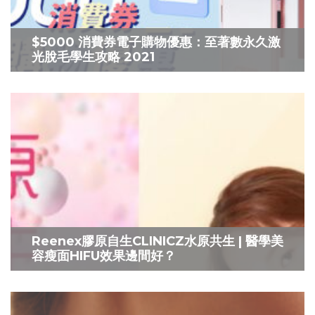
$5000 消費券電子購物優惠：至著數永久激
光脫毛學生攻略 2021
Reenex膠原自生CLINICZ水原共生 | 醫學美
容瘦面HIFU效果邊間好？