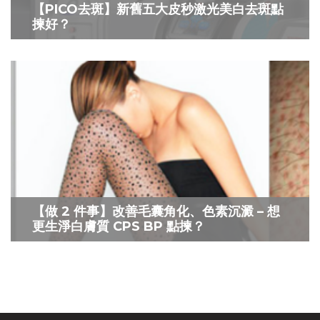
【PICO去斑】新舊五大皮秒激光美白去斑點
揀好？
【做 2 件事】改善毛囊角化、色素沉澱 – 想
更生淨白膚質 CPS BP 點揀？