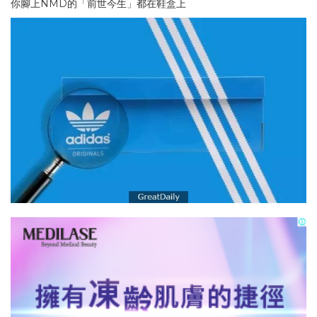
你腳上NMD的「前世今生」都在鞋盒上