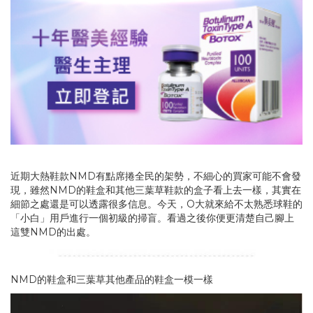
近期大熱鞋款NMD有點席捲全民的架勢，不細心的買家可能不會發
現，雖然NMD的鞋盒和其他三葉草鞋款的盒子看上去一樣，其實在
細節之處還是可以透露很多信息。今天，O大就來給不太熟悉球鞋的
「小白」用戶進行一個初級的掃盲。看過之後你便更清楚自己腳上
這雙NMD的出處。
NMD的鞋盒和三葉草其他產品的鞋盒一模一樣