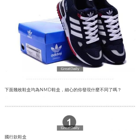
下面幾枚鞋盒均為NMD鞋盒，細心的你發現什麼不同了嗎？
國行款鞋盒