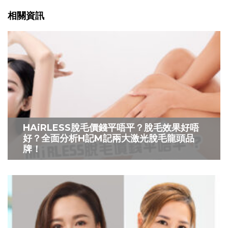
相關資訊
HAiRLESS脫毛價錢平唔平？脫毛效果好唔
好？全面分析H記M記兩大激光脫毛龍頭品
牌！